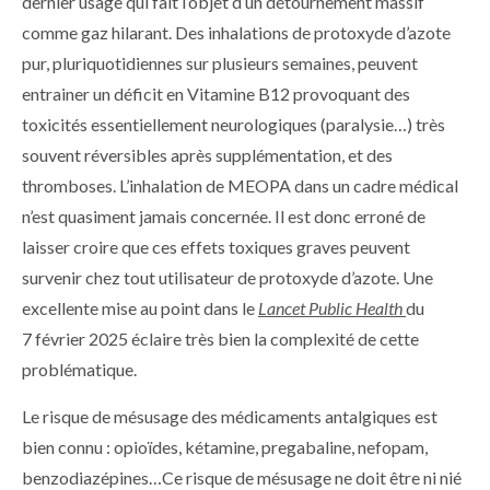
dernier usage qui fait l’objet d’un détournement massif
comme gaz hilarant. Des inhalations de protoxyde d’azote
pur, pluriquotidiennes sur plusieurs semaines, peuvent
entrainer un déficit en Vitamine B12 provoquant des
toxicités essentiellement neurologiques (paralysie…) très
souvent réversibles après supplémentation, et des
thromboses. L’inhalation de MEOPA dans un cadre médical
n’est quasiment jamais concernée. Il est donc erroné de
laisser croire que ces effets toxiques graves peuvent
survenir chez tout utilisateur de protoxyde d’azote. Une
excellente mise au point dans le
Lancet Public Health
du
7 février 2025 éclaire très bien la complexité de cette
problématique.
Le risque de mésusage des médicaments antalgiques est
bien connu : opioïdes, kétamine, pregabaline, nefopam,
benzodiazépines…Ce risque de mésusage ne doit être ni nié