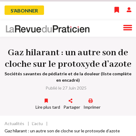
Skip
Menu
S'ABONNER
to
main
du
navigation
compte
Gaz hilarant : un autre son de
de
cloche sur le protoxyde d’azote
l'utilisateur
Sociétés savantes de pédiatrie et de la douleur (liste complète
en encadré)
Publié le 27 Juin 2025
Lire plus tard
Partager
Imprimer
Actualités
L'actu
Fil
Gaz hilarant : un autre son de cloche sur le protoxyde d’azote