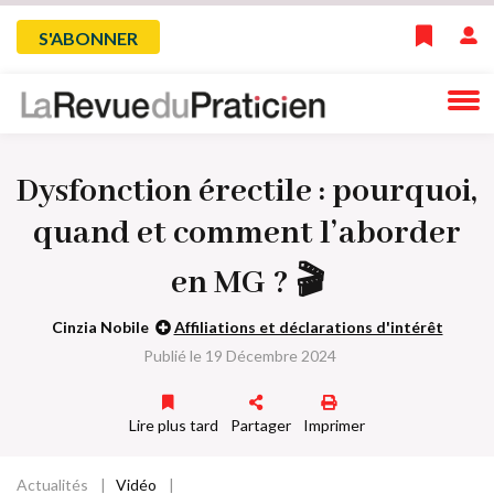
Skip
Menu
S'ABONNER
to
main
du
navigation
compte
Dysfonction érectile : pourquoi,
de
quand et comment l’aborder
l'utilisateur
en MG ? 🎬
Cinzia Nobile
Affiliations et déclarations d'intérêt
Publié le 19 Décembre 2024
Lire plus tard
Partager
Imprimer
Actualités
Vidéo