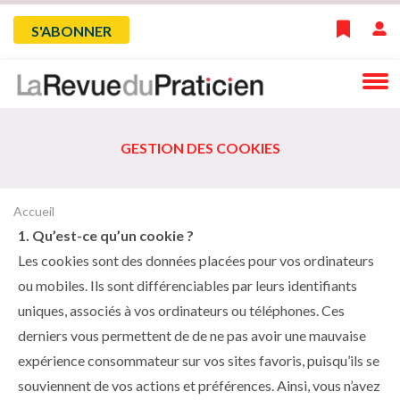
Skip
Menu
S'ABONNER
to
main
du
navigation
compte
GESTION DES COOKIES
de
l'utilisateur
Accueil
Fil
1. Qu’est-ce qu’un cookie ?
d'Ariane
Les cookies sont des données placées pour vos ordinateurs
ou mobiles. Ils sont différenciables par leurs identifiants
uniques, associés à vos ordinateurs ou téléphones. Ces
derniers vous permettent de de ne pas avoir une mauvaise
expérience consommateur sur vos sites favoris, puisqu’ils se
souviennent de vos actions et préférences. Ainsi, vous n’avez