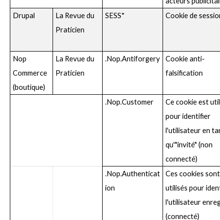
acteurs publicita
Drupal
La Revue du
SESS*
Cookie de sessio
Praticien
Nop
La Revue du
.Nop.Antiforgery
Cookie anti-
Commerce
Praticien
falsification
(boutique)
.Nop.Customer
Ce cookie est util
pour identifier
l'utilisateur en ta
qu'"invité" (non
connecté)
.Nop.Authenticat
Ces cookies sont
ion
utilisés pour ident
l'utilisateur enre
(connecté)