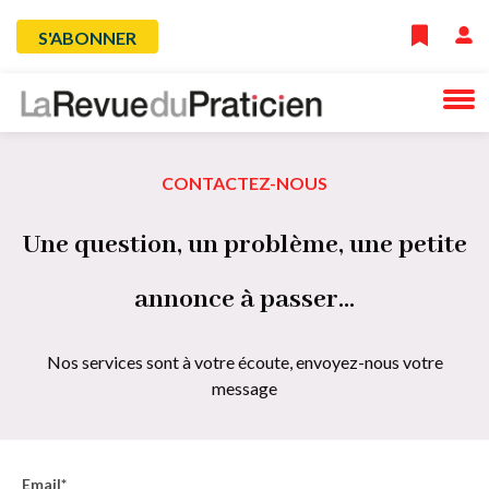
Skip
Menu
S'ABONNER
to
main
du
navigation
compte
CONTACTEZ-NOUS
de
Une question, un problème, une petite
l'utilisateur
annonce à passer...
Nos services sont à votre écoute, envoyez-nous votre
message
Email*