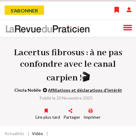
Skip
Menu
S'ABONNER
to
main
du
navigation
compte
Lacertus fibrosus : à ne pas
de
confondre avec le canal
l'utilisateur
carpien !🎬
Cinzia Nobile
Affiliations et déclarations d'intérêt
Publié le 20 Novembre 2025
Lire plus tard
Partager
Imprimer
Actualités
Vidéo