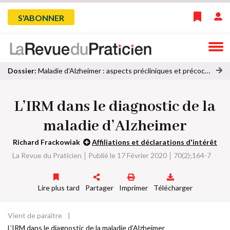
Skip
Menu
S'ABONNER
to
main
du
navigation
compte
Dossier:
Maladie d’Alzheimer : aspects précliniques et précoces
oi
de
r
L’IRM dans le diagnostic de la
to
l'utilisateur
u
maladie d’Alzheimer
s
le
Richard Frackowiak
Affiliations et déclarations d'intérêt
s
La Revue du Praticien
Publié le 17 Février 2020
70(2);164-7
ar
ti
cl
Lire plus tard
Partager
Imprimer
Télécharger
e
s
d
Vient de paraître
Fil
u
L’IRM dans le diagnostic de la maladie d’Alzheimer