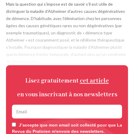
Mais la question qui s’impose est de savoir s’il est utile de
distinguer la ­maladie d’Alzheimer d’autres causes dégénératives
de démence. D’habitude, avec l’élimination chez les personnes
âgées des causes génétiques rares ou non dégénératives (par
exemple traumatiques), un diagnostic de « démence type
Alzheimer » est ­couramment posé, et le nihilisme théra­peutique
s’installe. Pourquoi diagnostiquer la maladie d’Alzheimer plutôt
que la démence fronto-temporale, d’autant plus qu’un syndrome
de démence chez
Lisez gratuitement
cet article
en vous inscrivant à nos newsletters
J’accepte que mon email soit collecté pour que La
Revue du Praticien m'envoie des newsletters.