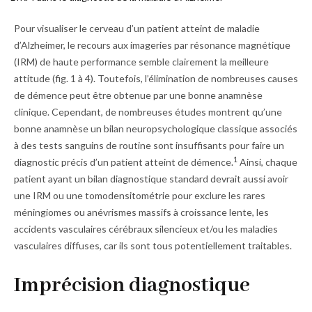
d
d'Ariane
o
Pour visualiser le cerveau d’un patient atteint de maladie
ss
d’Alzheimer, le recours aux imageries par résonance magnétique
ie
(IRM) de haute performance semble clairement la meilleure
r
attitude (
fig. 1 à 4
). Toutefois, l’élimination de nombreuses causes
de démence peut être obtenue par une bonne anamnèse
clinique. Cependant, de nombreuses études montrent qu’une
bonne anamnèse un bilan neuropsychologique classique associés
à des tests sanguins de routine sont insuffisants pour faire un
1
diagnostic précis d’un patient atteint de démence.
Ainsi, chaque
patient ayant un bilan diagnostique standard devrait aussi avoir
une IRM ou une tomodensitométrie pour exclure les rares
méningiomes ou anévrismes massifs à croissance lente, les
accidents vas­culaires cérébraux silencieux et/ou les maladies
vasculaires diffuses, car ils sont tous potentiellement traitables.
Imprécision diagnostique