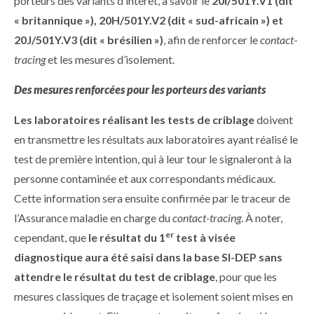
porteurs des variants d’intérêt, à savoir le
20I/501Y.V1 (dit
« britannique »), 20H/501Y.V2 (dit « sud-africain ») et
20J/501Y.V3 (dit « brésilien »)
, afin de renforcer le
contact
-
tracing
et les mesures d’isolement.
Des mesures renforcées pour les porteurs des variants
Les laboratoires réalisant les tests de criblage
doivent
en transmettre les résultats aux laboratoires ayant réalisé le
test de première intention, qui à leur tour le signaleront à la
personne contaminée et aux correspondants médicaux.
Cette information sera ensuite confirmée par le traceur de
l’Assurance maladie en charge du
contact-tracing
. À noter,
er
cependant, que
le résultat du 1
test à visée
diagnostique aura été saisi dans la base SI-DEP sans
attendre le résultat du test de criblage
, pour que les
mesures classiques de traçage et isolement soient mises en