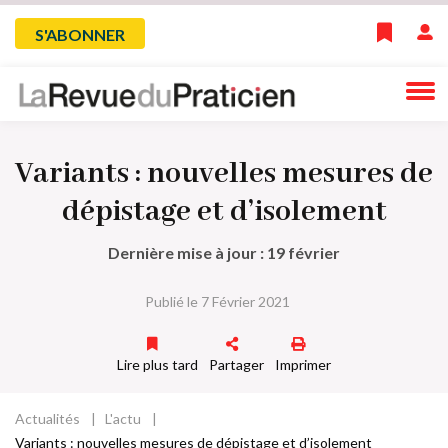
Skip
Menu
S'ABONNER
to
main
du
navigation
compte
Variants : nouvelles mesures de
de
dépistage et d’isolement
l'utilisateur
Dernière mise à jour : 19 février
Publié le 7 Février 2021
Lire plus tard
Partager
Imprimer
Actualités
L'actu
Fil
Variants : nouvelles mesures de dépistage et d’isolement