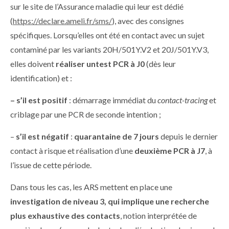
sur le site de l’Assurance maladie qui leur est dédié
(
https://declare.ameli.fr/sms/
), avec des consignes
spécifiques. Lorsqu’elles ont été en contact avec un sujet
contaminé par les variants 20H/501Y.V2 et 20J/501Y.V3,
elles doivent
réaliser untest PCR à J0
(dès leur
identification) et :
– s’il est positif
: démarrage immédiat du
contact-tracing
et
criblage par une PCR de seconde intention ;
–
s’il est négatif
:
quarantaine de 7 jours
depuis le dernier
contact à risque et réalisation d’une
deuxième PCR à J7
, à
l’issue de cette période.
Dans tous les cas, les ARS mettent en place une
investigation de niveau 3, qui implique une recherche
plus exhaustive des contacts
, notion interprétée de