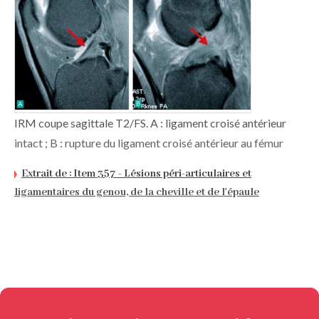
IRM coupe sagittale T2/FS. A : ligament croisé antérieur
intact ; B : rupture du ligament croisé antérieur au fémur
Extrait de : Item 357 - Lésions péri-articulaires et
ligamentaires du genou, de la cheville et de l'épaule