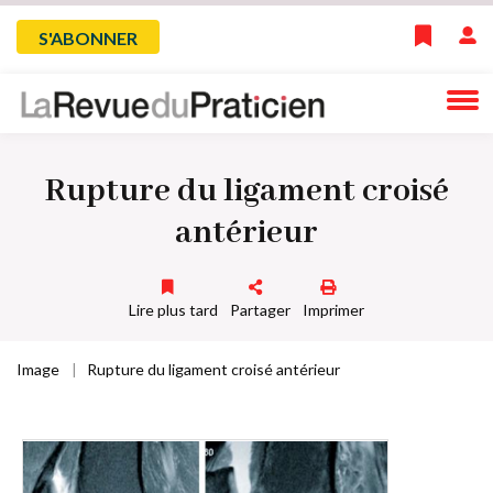
Skip
Menu
S'ABONNER
to
main
du
navigation
compte
Rupture du ligament croisé
de
antérieur
l'utilisateur
Lire plus tard
Partager
Imprimer
Image
Rupture du ligament croisé antérieur
Fil
d'Ariane