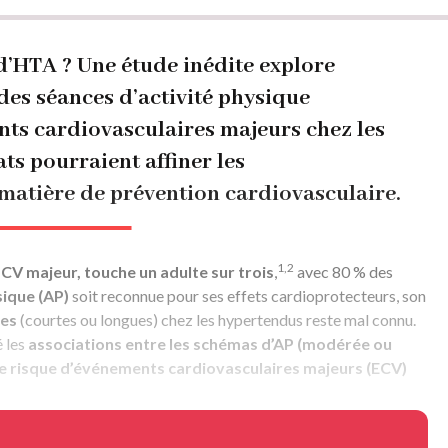
 d’HTA ? Une étude inédite explore
des séances d’activité physique
nts cardiovasculaires majeurs chez les
ts pourraient affiner les
atière de prévention cardiovasculaire.
1,2
 CV majeur, touche un adulte sur trois
,
avec 80 % des
sique (AP)
soit reconnue pour ses effets cardioprotecteurs, son
ces
(courtes ou longues) chez les hypertendus reste mal connu.
é les
associations entre les schémas d’AP
(modérée ou
 le risque d’événements cardiovasculaires majeurs (ECV)