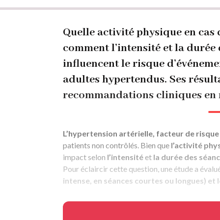
Fil
d'Ariane
Quelle activité physique en cas
comment l’intensité et la durée 
influencent le risque d’événeme
adultes hypertendus. Ses résulta
recommandations cliniques en m
L’hypertension artérielle, facteur de risque
patients non contrôlés. Bien que
l’activité phy
impact selon
l’intensité
et
la durée des séan
Pour éclaircir cette question, une étude a évalu
intense, en séances courtes ou longues) et