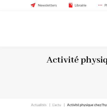
Skip
Header
Newsletters
Librairie
P
to
main
navigation
navigation
Navigation
principale
Activité physiq
Actualités
L'actu
Activité physique chez l’hy