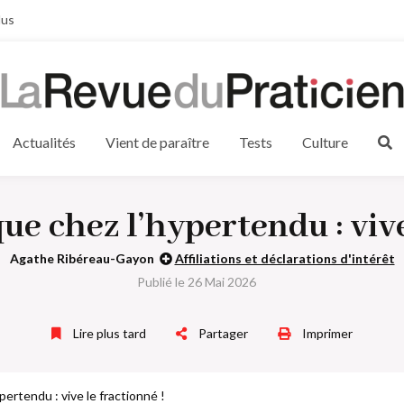
lus
Actualités
Vient de paraître
Tests
Culture
ue chez l’hypertendu : vive
Agathe Ribéreau-Gayon
Affiliations et déclarations d'intérêt
Publié le 26 Mai 2026
Lire plus tard
Partager
Imprimer
pertendu : vive le fractionné !