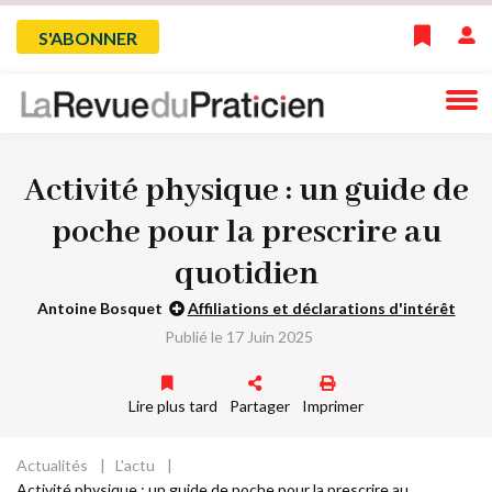
Skip
Menu
S'ABONNER
to
main
du
navigation
compte
Activité physique : un guide de
de
poche pour la prescrire au
l'utilisateur
quotidien
Antoine Bosquet
Affiliations et déclarations d'intérêt
Publié le 17 Juin 2025
Lire plus tard
Partager
Imprimer
Actualités
L'actu
Fil
Activité physique : un guide de poche pour la prescrire au