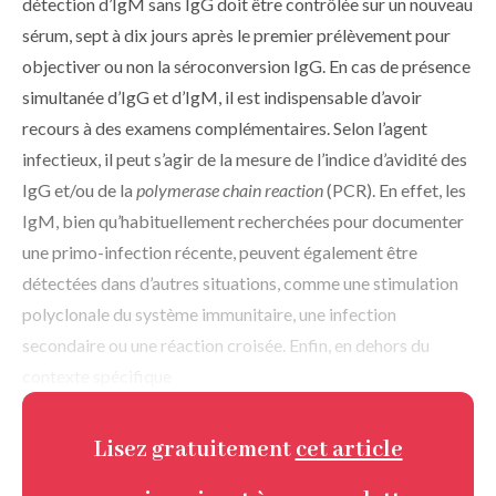
détection d’IgM sans IgG doit être contrôlée sur un nouveau
sérum, sept à dix jours après le premier prélèvement pour
objectiver ou non la séroconversion IgG. En cas de présence
simultanée d’IgG et d’IgM, il est indispensable d’avoir
recours à des examens complémentaires. Selon l’agent
infectieux, il peut s’agir de la mesure de l’indice d’avidité des
IgG et/ou de la
polymerase chain reaction
(PCR). En effet, les
IgM, bien qu’habituellement recherchées pour documenter
une primo-infection récente, peuvent également être
détectées dans d’autres situations, comme une stimulation
polyclonale du système immunitaire, une infection
secondaire ou une réaction croisée. Enfin, en dehors du
contexte spécifique
Lisez gratuitement
cet article