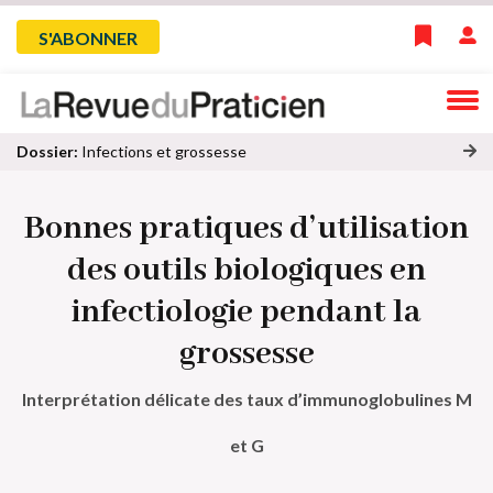
Skip
Menu
S'ABONNER
to
main
du
navigation
compte
Dossier:
Infections et grossesse
oi
de
r
Bonnes pratiques d’utilisation
to
l'utilisateur
u
des outils biologiques en
s
le
infectiologie pendant la
s
ar
grossesse
ti
cl
Interprétation délicate des taux d’immunoglobulines M
e
s
et G
d
u