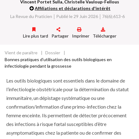
Vincent Portet Sulla, Christelle Vauloup-Fellous
d
Affiliations et déclarations d'intérêt
o
ss
La Revue du Praticien
Publié le 29 Juin 2026
76(6);613-6
ie
r
Lire plus tard
Partager
Imprimer
Télécharger
Vient de paraître
Dossier
Fil
Bonnes pratiques d’utilisation des outils biologiques en
infectiologie pendant la grossesse
d'Ariane
Les outils biologiques sont essentiels dans le domaine de
l’infectiologie obstétricale pour la détermination du statut
immunitaire, un dépistage systématique ou une
confirmation/infirmation d’une primo-infection chez la
femme enceinte. Ils permettent de détecter précocement
des infections à risque fœtal susceptibles d’être
asymptomatiques chez la patiente ou de confirmer des