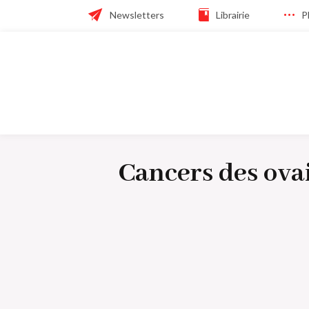
Skip
Header
Newsletters
Librairie
P
to
main
navigation
navigation
Navigation
principale
Cancers des ovai