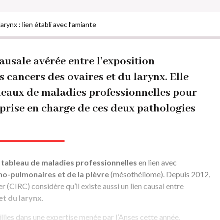
rynx : lien établi avec l’amiante
ausale avérée entre l’exposition
s cancers des ovaires et du larynx. Elle
eaux de maladies professionnelles pour
a prise en charge de ces deux pathologies
n
tableau de maladies professionnelles
en lien avec
o-pulmonaires et de la plèvre
(mésothéliome). Depuis 2012,
r (CIRC) considère qu’il existe aussi un lien causal entre
et du larynx
.
llies dans une
expertise menée par l’Anses
cette année,