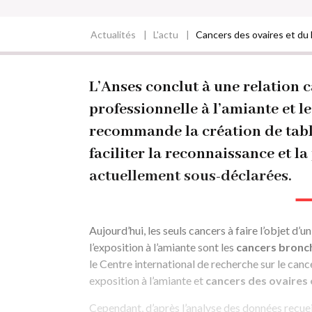
Actualités
L'actu
Cancers des ovaires et du la
Fil
d'Ariane
L’Anses conclut à une relation c
professionnelle à l’amiante et le
recommande la création de tabl
faciliter la reconnaissance et l
actuellement sous-déclarées.
Aujourd’hui, les seuls cancers à faire l’objet d’u
l’exposition à l’amiante sont les
cancers bronch
le Centre international de recherche sur le cance
exposition à l’amiante et
cancers des ovaires 
Cependant, d’après l’analyse des données recuei