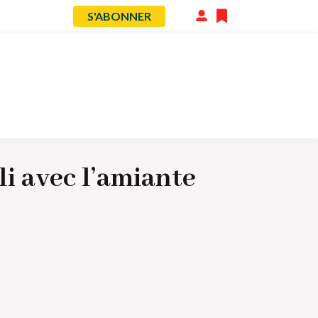
S'ABONNER
Menu
du
compte
de
l'utilisateur
li avec l’amiante