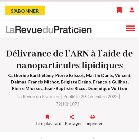
Skip
Menu
S'ABONNER
to
main
du
navigation
compte
Délivrance de l’ARN à l’aide de
de
nanoparticules lipidiques
l'utilisateur
Catherine Barthélémy, Pierre Brissot, Martin Danis, Vincent
Delmas, Francis Michot, Brigitte Dréno, François Guilhot,
Pierre Miossec, Jean-Baptiste Ricco, Dominique Vuitton
La Revue du Praticien
Publié le 20 Décembre 2022
72(10);1073
Lire plus tard
Partager
Imprimer