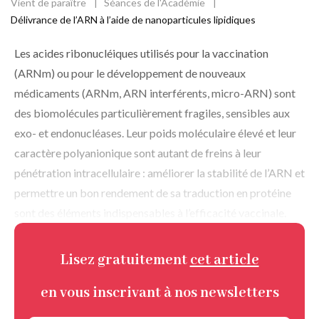
Vient de paraître
Séances de l'Académie
Fil
Délivrance de l’ARN à l’aide de nanoparticules lipidiques
d'Ariane
Les acides ribonucléiques utilisés pour la vaccination
(ARNm) ou pour le développement de nouveaux
médicaments (ARNm, ARN interférents, micro-ARN) sont
des biomolécules particulièrement fragiles, sensibles aux
exo- et endonucléases. Leur poids moléculaire élevé et leur
caractère polyanionique sont autant de freins à leur
pénétration intracellulaire : améliorer la stabilité de l’ARN et
permettre un bon rendement de sa traduction en protéine
sont des éléments indispensables à l’efficacité vaccinale.
Lisez gratuitement
cet article
en vous inscrivant à nos newsletters