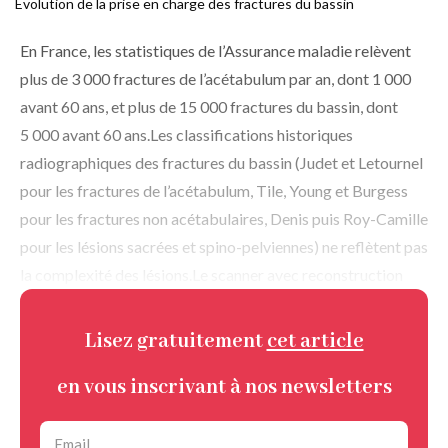
Évolution de la prise en charge des fractures du bassin
d'Ariane
En France, les statistiques de l’Assurance maladie relèvent
plus de 3 000 fractures de l’acétabulum par an, dont 1 000
avant 60 ans, et plus de 15 000 fractures du bassin, dont
5 000 avant 60 ans.Les classifications historiques
radiographiques des fractures du bassin (Judet et Letournel
pour les fractures de l’acétabulum, Tile, Young et Burgess
pour les fractures non acétabulaires, Denis puis Roy-Camille
pour les lésions sacrées et spino-pelviennes) ne reflètent pas
la complexité des lésions.Le scanner avec reconstruction
Lisez gratuitement
cet article
en vous inscrivant à nos newsletters