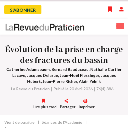
Skip
Menu
S'ABONNER
to
main
du
navigation
compte
Évolution de la prise en charge
de
des fractures du bassin
l'utilisateur
Catherine Adamsbaum, Bernard Bauduceau, Nathalie Cartier
Lacave, Jacques Delarue, Jean-Noël Flessinger, Jacques
Hubert, Jean-Pierre Richer, Alain Yelnik
La Revue du Praticien
Publié le 20 Avril 2026
76(4);386
Lire plus tard
Partager
Imprimer
Vient de paraître
Séances de l'Académie
Fil