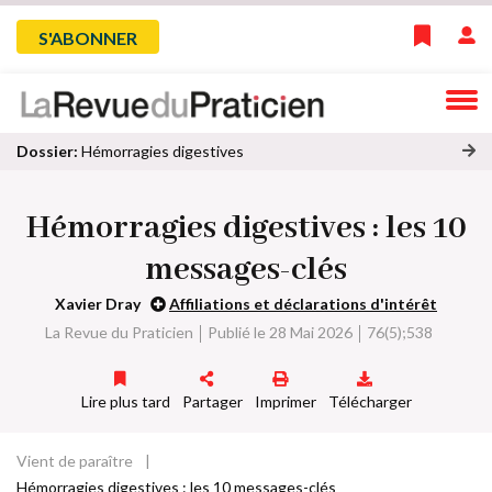
Skip
Menu
S'ABONNER
to
main
du
navigation
compte
Dossier:
Hémorragies digestives
oi
de
r
Hémorragies digestives : les 10
to
l'utilisateur
u
messages-clés
s
le
Xavier Dray
Affiliations et déclarations d'intérêt
s
La Revue du Praticien
Publié le 28 Mai 2026
76(5);538
ar
ti
cl
Lire plus tard
Partager
Imprimer
Télécharger
e
s
d
Vient de paraître
Fil
u
Hémorragies digestives : les 10 messages-clés