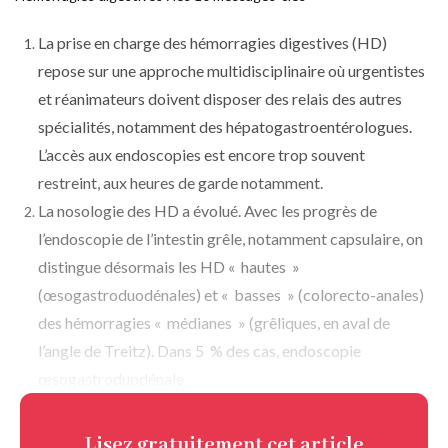
d
d'Ariane
o
La prise en charge des hémorragies digestives (HD)
ss
repose sur une approche multidisciplinaire où urgentistes
ie
r
et réanimateurs doivent disposer des relais des autres
spécialités, notamment des hépatogastroentérologues.
L’accès aux endoscopies est encore trop souvent
restreint, aux heures de garde notamment.
La nosologie des HD a évolué. Avec les progrès de
l’endoscopie de l’intestin grêle, notamment capsulaire, on
distingue désormais les HD « hautes »
(œsogastroduodénales) et « basses » (colorecto-anales)
des hémorragies « médianes » (grêliques, en aval de
l’angle de Treitz). Dans 5 % des cas, endoscopie
œsogastroduodénale
Lisez gratuitement
cet article