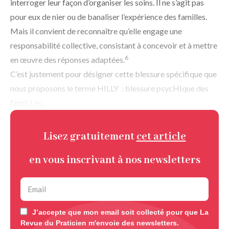
interroger leur façon d’organiser les soins. Il ne s’agit pas
pour eux de nier ou de banaliser l’expérience des familles.
Mais il convient de reconnaître qu’elle engage une
responsabilité collective, consistant à concevoir et à mettre
6
en œuvre des réponses adaptées.
C’est justement pour désigner cette blessure spécifique que
nous proposons le terme HILLY : blessure psycHIque des
famiLLes
Lisez gratuitement
cet article
en vous inscrivant à nos newsletters
J’accepte que mon email soit collecté pour que La
Revue du Praticien m'envoie des newsletters.