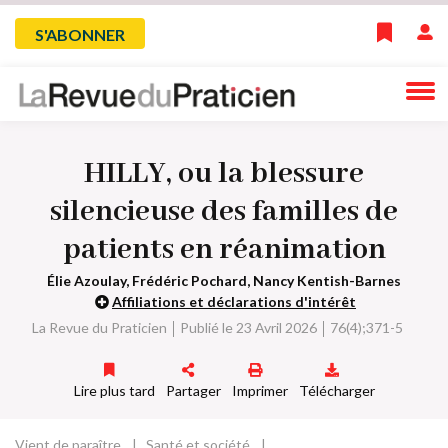
Skip
Menu
S'ABONNER
to
main
du
navigation
compte
HILLY, ou la blessure
de
silencieuse des familles de
l'utilisateur
patients en réanimation
Élie Azoulay, Frédéric Pochard, Nancy Kentish-Barnes
Affiliations et déclarations d'intérêt
La Revue du Praticien
Publié le 23 Avril 2026
76(4);371-5
Lire plus tard
Partager
Imprimer
Télécharger
Vient de paraître
Santé et société