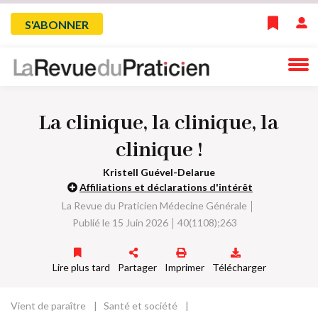
Skip
Menu
S'ABONNER
to
main
du
navigation
compte
La clinique, la clinique, la
de
clinique !
l'utilisateur
Kristell Guével-Delarue
Affiliations et déclarations d'intérêt
La Revue du Praticien Médecine Générale
Publié le 15 Juin 2026
40(1108);263
Lire plus tard
Partager
Imprimer
Télécharger
Vient de paraître
Santé et société
Fil