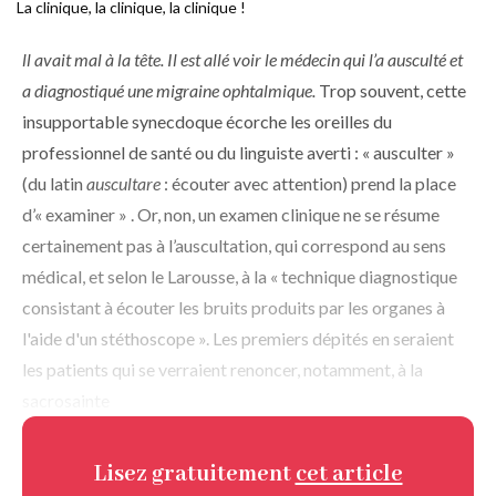
La clinique, la clinique, la clinique !
d'Ariane
ll avait mal à la tête. Il est allé voir le médecin qui l’a ausculté et
a diagnostiqué une migraine ophtalmique.
Trop souvent, cette
insupportable synecdoque écorche les oreilles du
professionnel de santé ou du linguiste averti : « ausculter »
(du latin
auscultare
: écouter avec attention) prend la place
d’« examiner » . Or, non, un examen clinique ne se résume
certainement pas à l’auscultation, qui correspond au sens
médical, et selon le Larousse, à la « technique diagnostique
consistant à écouter les bruits produits par les organes à
l'aide d'un stéthoscope ». Les premiers dépités en seraient
les patients qui se verraient renoncer, notamment, à la
sacrosainte
Lisez gratuitement
cet article