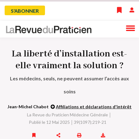
Skip
Menu
S'ABONNER
to
main
du
navigation
compte
La liberté d’installation est-
de
elle vraiment la solution ?
l'utilisateur
Les médecins, seuls, ne peuvent assumer l’accès aux
soins
Jean-Michel Chabot
Affiliations et déclarations d'intérêt
La Revue du Praticien Médecine Générale
Publié le 12 Mai 2025
39(1097);219-21