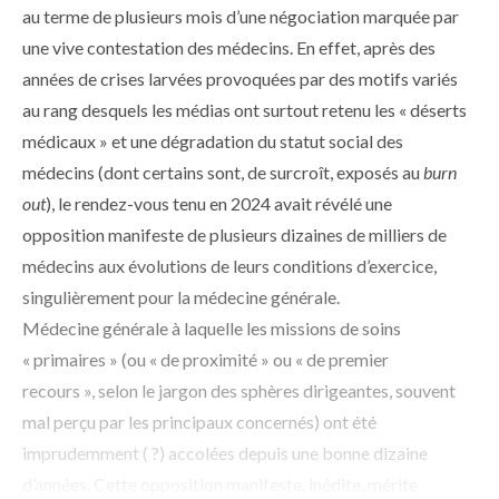
au terme de plusieurs mois d’une négociation marquée par
une vive contestation des médecins. En effet, après des
années de crises larvées provoquées par des motifs variés
au rang desquels les médias ont surtout retenu les « déserts
médicaux » et une dégradation du statut social des
médecins (dont certains sont, de surcroît, exposés au
burn
out
), le rendez-vous tenu en 2024 avait révélé une
opposition manifeste de plusieurs ­dizaines de milliers de
médecins aux évolutions de leurs conditions d’exercice,
singulièrement pour la médecine générale.
Médecine générale à laquelle les missions de soins
« primaires » (ou « de proximité » ou « de premier
recours », selon le jargon des sphères dirigeantes, souvent
mal perçu par les principaux concernés) ont été
imprudemment ( ?) accolées depuis une bonne dizaine
d’années. Cette opposition manifeste, inédite, mérite