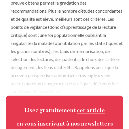
preuve obtenu permet la gradation des
recommandations. Plus le nombre d’études concordantes
et de qualité est élevé, meilleurs sont ces critères. Les
points de vigilance (donc d’apprentissage de la lecture
critique) sont : une foi populationnelle oubliant la
singularité du malade (obnubilation par les statistiques et
les grands nombres) ; les biais de mémorisation, de
sélection des lectures, des patients, de choix des critères
de jugement ; les liens d’intérêts. Rappelons aussi que la
preuve « prospective randomisée en aveugle » vient
parfois
après
un changement de pratiques déjà entériné
sur la base de l’expérience
Lisez gratuitement
cet article
en vous inscrivant à nos newsletters