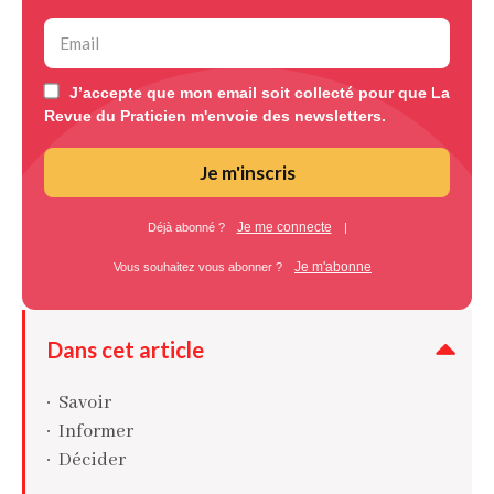
J’accepte que mon email soit collecté pour que La
Revue du Praticien m'envoie des newsletters.
Je m'inscris
Je me connecte
Déjà abonné ?
|
Je m'abonne
Vous souhaitez vous abonner ?
Dans cet article
Savoir
Informer
Décider