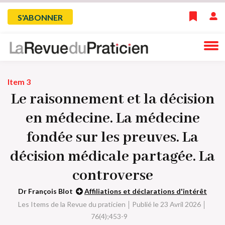
Skip
Menu
S'ABONNER
to
main
du
navigation
compte
Item 3
de
Le raisonnement et la décision
l'utilisateur
en médecine. La médecine
fondée sur les preuves. La
décision médicale partagée. La
controverse
Dr François Blot
Affiliations et déclarations d'intérêt
Les Items de la Revue du praticien
Publié le 23 Avril 2026
76(4);453-9