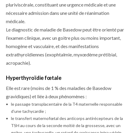
pluriviscérale, constituant une urgence médicale et une
nécessaire admission dans une unité de réanimation
médicale.
Le diagnostic de maladie de Basedow peut être orienté par
l’examen clinique, avec un goitre plus ou moins important,
homogène et vasculaire, et des manifestations
extrathyroïdiennes (exophtalmie, myxœdème prétibial,
acropachie).
Hyperthyroïdie fœtale
Elle est rare (moins de 1 % des maladies de Basedow
gravidiques) et liée à deux phénomènes :
le passage transplacentaire de la T4 maternelle responsable
d’une tachycardie ;
le transfert maternofœtal des anticorps antirécepteurs de la
TSH au cours de la seconde moitié de la grossesse, avec un
goitre, une tachycardie, un retard de croissance intra-utérin,