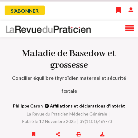
Skip
Menu
S'ABONNER
to
main
du
navigation
compte
Maladie de Basedow et
de
grossesse
l'utilisateur
Concilier équilibre thyroïdien maternel et sécurité
fœtale
Philippe Caron
Affiliations et déclarations d'intérêt
La Revue du Praticien Médecine Générale
Publié le 12 Novembre 2025
39(1101);469-73