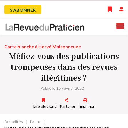
Skip
Menu
S'ABONNER
to
main
du
navigation
compte
Carte blanche à Hervé Maisonneuve
de
Méfiez-vous des publications
l'utilisateur
trompeuses dans des revues
illégitimes ?
Publié le 15 Février 2022
Lire plus tard
Partager
Imprimer
Actualités
L'actu
Fil
Méfiez-vous des publications trompeuses dans des revues