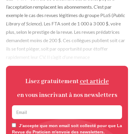
l’acceptation remplacent les abonnements. C’est par
exemple le cas des revues légitimes du groupe PLoS (
Public
Library of Science
). Les FTA sont de 1 000 à 3 000 $, voire
plus, selon le prestige de la revue. Les revues prédatrices
demandent moins de 200 $. Ces collègues publient soit car
ils se font piéger, soit par opportunité pour étoffer
rapidement leur CV. Il s’agit d’une menace
Lisez gratuitement
cet article
en vous inscrivant à nos newsletters
J’accepte que mon email soit collecté pour que La
Revue du Praticien m'envoie des newsletters.