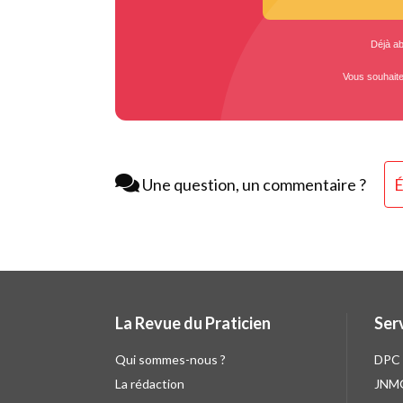
Déjà a
Vous souhait
Une question, un commentaire ?
É
La Revue du Praticien
Ser
Qui sommes-nous ?
DPC
La rédaction
JNM