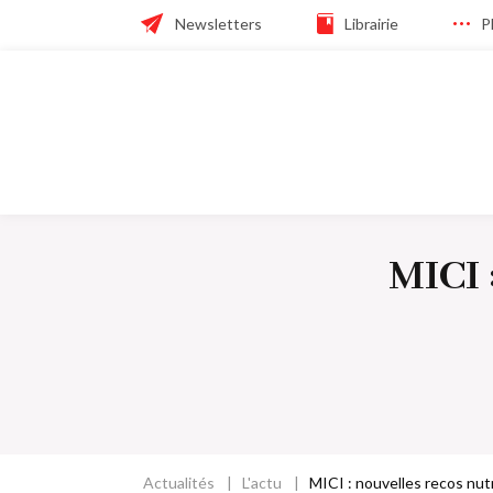
Skip
Header
Newsletters
Librairie
P
to
main
navigation
navigation
Navigation
principale
MICI 
Actualités
L'actu
MICI : nouvelles recos nutr