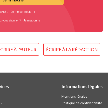
Je me connecte
bonné ?
|
Je m'abonne
ez vous abonner ?
CRIRE À L'AUTEUR
ÉCRIRE À LA RÉDACTION
vices
Informations légales
Mentions légales
G
Politique de confidentialité