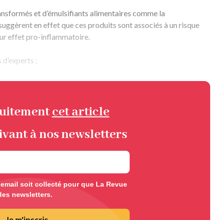
ansformés et d’émulsifiants alimentaires comme la
suggèrent en effet que ces produits sont associés à un risque
ur effet pro-inflammatoire.
d’experts ;
tuitement
cet article
ivant à nos newsletters
mail soit collecté pour que La Revue
des newsletters.
Je m'inscris