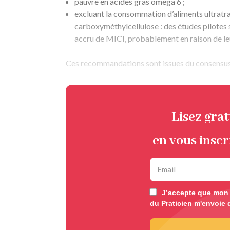
pauvre en acides gras oméga 6 ;
excluant la consommation d’aliments ultratr
carboxyméthylcellulose : des études pilotes 
accru de MICI, probablement en raison de le
Ces recommandations sont issues du consensus 
Lisez gra
en vous inscr
J’accepte que mon e
du Praticien m'envoie 