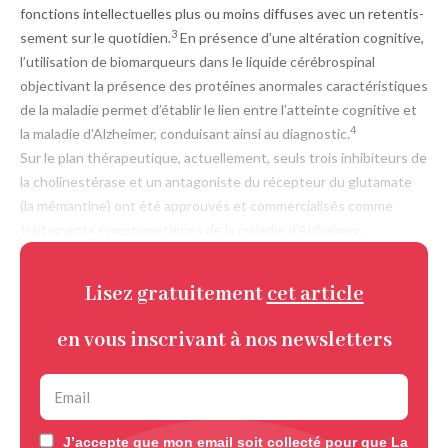
fonctions intellectuelles plus ou moins diffuses avec un retentis­
3
sement sur le quotidien.
En présence d’une altération cognitive,
l’utilisation de biomarqueurs dans le liquide cérébrospinal
objectivant la présence des protéines anormales caractéristiques
de la maladie permet d’établir le lien entre l’atteinte cognitive et
4
la maladie d’Alzheimer, conduisant ainsi au diagnostic.
Sur le plan thérapeutique, actuellement, seuls trois inhibiteurs de
la cholinestérase et un antagoniste du récepteur du glutamate
(la mémantine) ont été approuvés et commercialisés comme
traitements symptomatiques de la maladie d’Alzheimer.
Lisez gratuitement
cet article
en vous inscrivant à nos newsletters
J’accepte que mon email soit collecté pour que La