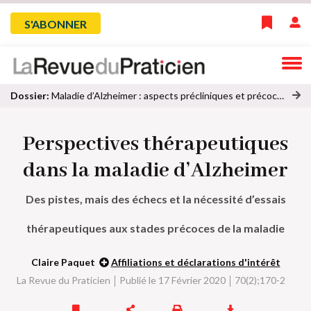
Skip
Menu
S'ABONNER
to
main
du
navigation
compte
Dossier:
Maladie d’Alzheimer : aspects précliniques et précoces
oi
de
r
Perspectives thérapeutiques
to
l'utilisateur
u
dans la maladie d’Alzheimer
s
le
Des pistes, mais des échecs et la nécessité d’essais
s
ar
thérapeutiques aux stades précoces de la maladie
ti
cl
e
Claire Paquet
Affiliations et déclarations d'intérêt
s
La Revue du Praticien
Publié le 17 Février 2020
70(2);170-2
d
u