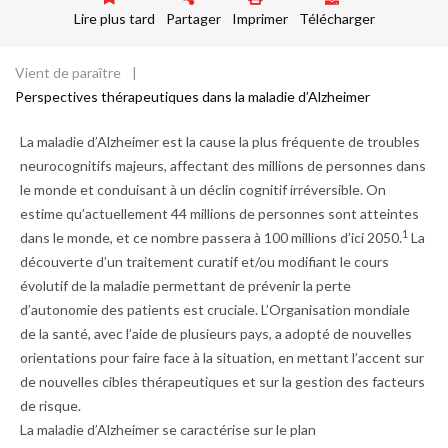
d
Lire plus tard
Partager
Imprimer
Télécharger
o
ss
ie
Vient de paraître
Fil
r
Perspectives thérapeutiques dans la maladie d’Alzheimer
d'Ariane
La maladie d’Alzheimer est la cause la plus fréquente de troubles
neurocognitifs majeurs, affectant des millions de personnes dans
le monde et conduisant à un déclin cognitif irréversible. On
estime qu’actuellement 44 millions de personnes sont atteintes
1
dans le monde, et ce nombre passera à 100 millions d’ici 2050.
La
découverte d’un traitement curatif et/ou modifiant le cours
évolutif de la maladie permettant de prévenir la perte
d’autonomie des patients est cruciale. L’Organisation mondiale
de la santé, avec l’aide de plusieurs pays, a adopté de nouvelles
orientations pour faire face à la situation, en mettant l’accent sur
de nouvelles cibles thérapeutiques et sur la gestion des facteurs
de risque.
La maladie d’Alzheimer se caractérise sur le plan