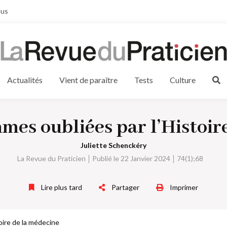
lus
Actualités
Vient de paraître
Tests
Culture
mmes oubliées par l’Histoir
Juliette Schenckéry
La Revue du Praticien
Publié le 22 Janvier 2024
74(1);68
Lire plus tard
Partager
Imprimer
oire de la médecine