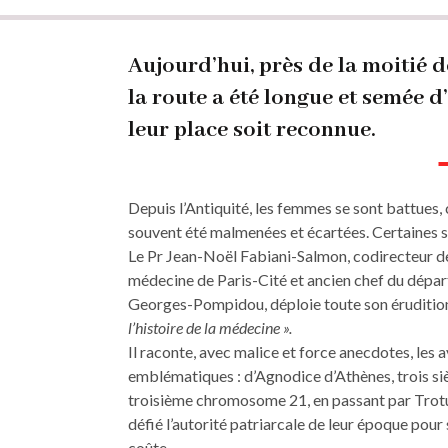
Fil
d'Ariane
Aujourd’hui, près de la moitié 
la route a été longue et semée 
leur place soit reconnue.
Depuis l’Antiquité, les femmes se sont battues,
souvent été malmenées et écartées. Certaines s
Le Pr Jean-Noël Fabiani-Salmon, codirecteur de 
médecine de Paris-Cité et ancien chef du dépar
Georges-Pompidou, déploie toute son érudition
l’histoire de la médecine ».
Il raconte, avec malice et force anecdotes, les
emblématiques : d’Agnodice d’Athènes, trois si
troisième chromosome 21, en passant par Trotul
défié l’autorité patriarcale de leur époque pour
coûte.