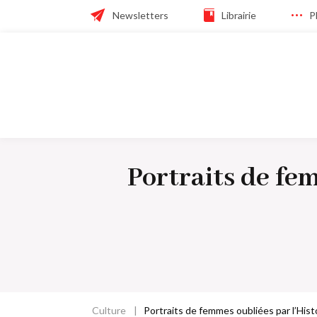
Skip
Header
Newsletters
Librairie
P
to
main
navigation
navigation
Navigation
principale
Portraits de fe
Culture
Portraits de femmes oubliées par l’Hist