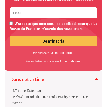
J’accepte que mon email soit collecté pour que La
Revue du Praticien m'envoie des newsletters.
Je m'inscris
Je me connecte
Déjà abonné ?
|
Je m'abonne
Vous souhaitez vous abonner ?
Dans cet article
L’étude Esteban
Près d’un adulte sur trois est hypertendu en
France