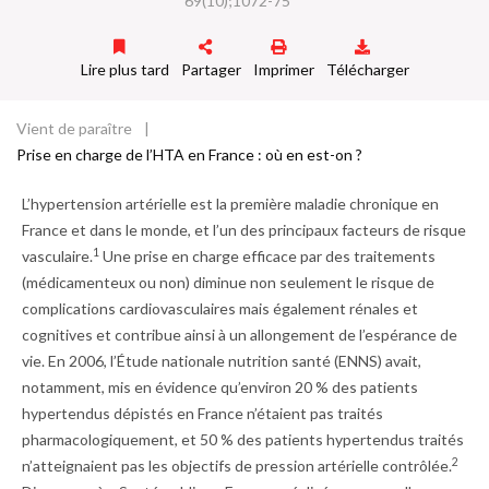
69(10);1072-75
d
o
ss
Lire plus tard
Partager
Imprimer
Télécharger
ie
r
Vient de paraître
Fil
Prise en charge de l’HTA en France : où en est-on ?
d'Ariane
L’hypertension artérielle est la première maladie chronique en
France et dans le monde, et l’un des principaux facteurs de risque
1
vasculaire.
Une prise en charge efficace par des traitements
(médicamenteux ou non) diminue non seulement le risque de
complications cardiovasculaires mais également rénales et
cognitives et contribue ainsi à un allongement de l’espérance de
vie. En 2006, l’Étude nationale nutrition santé (ENNS) avait,
notamment, mis en évidence qu’environ 20 % des patients
hypertendus dépistés en France n’étaient pas traités
pharmacologiquement, et 50 % des patients hypertendus traités
2
n’atteignaient pas les objectifs de pression artérielle contrôlée.