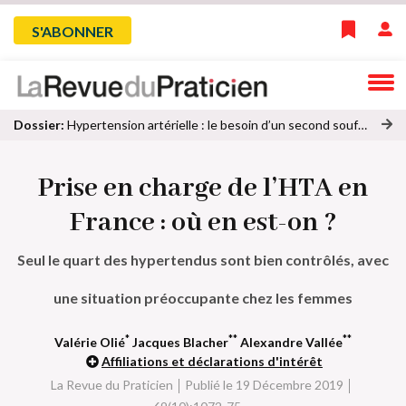
Skip
Menu
S'ABONNER
to
main
du
navigation
compte
Dossier:
Hypertension artérielle : le besoin d’un second souffle
oi
de
r
Prise en charge de l’HTA en
to
l'utilisateur
u
France : où en est-on ?
s
le
Seul le quart des hypertendus sont bien contrôlés, avec
s
ar
une situation préoccupante chez les femmes
ti
cl
e
*
**
**
Valérie Olié
Jacques Blacher
Alexandre Vallée
s
Affiliations et déclarations d'intérêt
d
La Revue du Praticien
Publié le 19 Décembre 2019
u