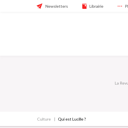
Skip
Header
Newsletters
Librairie
P
to
main
navigation
navigation
Navigation
principale
La Rev
Culture
Qui est Lucille ?
Fil