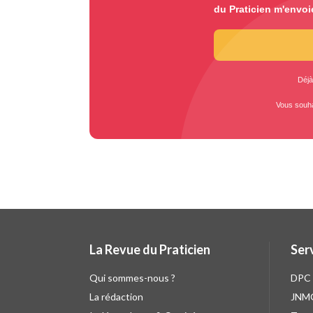
du Praticien m'envoi
Déjà
Vous souh
La Revue du Praticien
Ser
Qui sommes-nous ?
DPC
La rédaction
JNM