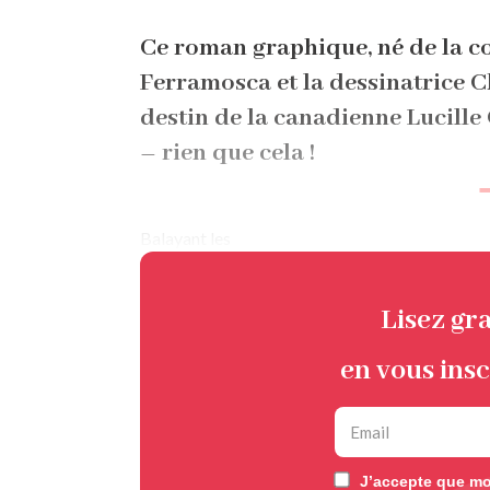
d'Ariane
Ce roman graphique, né de la col
Ferramosca et la dessinatrice C
destin de la canadienne Lucille 
– rien que cela !
Balayant les
Lisez gr
en vous insc
J’accepte que mon