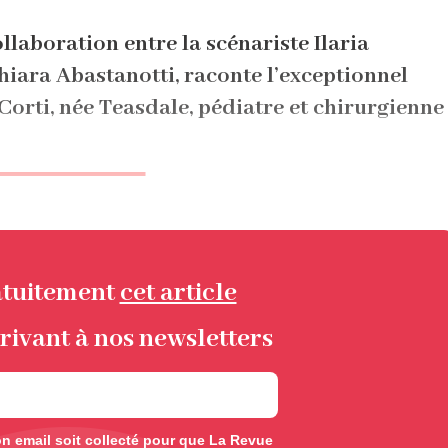
laboration entre la scénariste Ilaria
hiara Abastanotti, raconte l’exceptionnel
Corti, née Teasdale, pédiatre et chirurgienne
atuitement
cet article
rivant à nos newsletters
 email soit collecté pour que La Revue