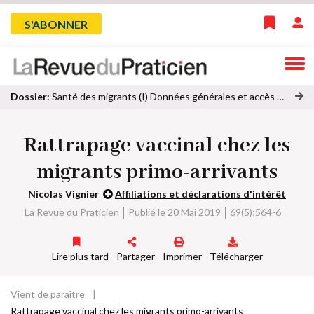
Skip
Menu
S'ABONNER
to
main
du
navigation
compte
Dossier:
Santé des migrants (I) Données générales et accès aux soins
oi
de
r
Rattrapage vaccinal chez les
to
l'utilisateur
u
migrants primo-arrivants
s
le
Nicolas Vignier
Affiliations et déclarations d'intérêt
s
La Revue du Praticien
Publié le 20 Mai 2019
69(5);564-6
ar
ti
cl
Lire plus tard
Partager
Imprimer
Télécharger
e
s
d
Vient de paraître
Fil
u
Rattrapage vaccinal chez les migrants primo-arrivants