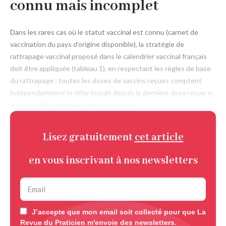
connu mais incomplet
Dans les rares cas où le statut vaccinal est connu (carnet de
vaccination du pays d’origine disponible), la stratégie de
rattrapage vaccinal proposé dans le calendrier vaccinal français
doit être appliquée (tableau 1), en respectant les règles de base
du rattrapage : toutes les doses de vaccins reçues comptent
indépendamment le délai écoulé depuis la dernière dose reçue si
les intervalles minimaux entre les doses
Lisez gratuitement
cet article
en vous inscrivant à nos newsletters
J’accepte que mon email soit collecté pour que La
Revue du Praticien m'envoie des newsletters.