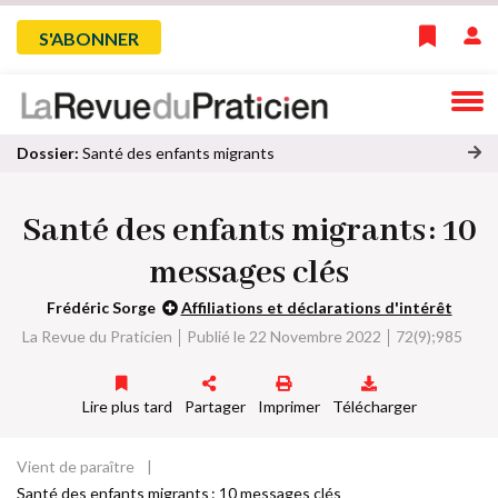
Skip
Menu
S'ABONNER
to
main
du
navigation
compte
Dossier:
Santé des enfants migrants
oi
de
r
Santé des enfants migrants : 10
to
l'utilisateur
u
messages clés
s
le
Frédéric Sorge
Affiliations et déclarations d'intérêt
s
La Revue du Praticien
Publié le 22 Novembre 2022
72(9);985
ar
ti
cl
Lire plus tard
Partager
Imprimer
Télécharger
e
s
d
Vient de paraître
Fil
u
Santé des enfants migrants : 10 messages clés