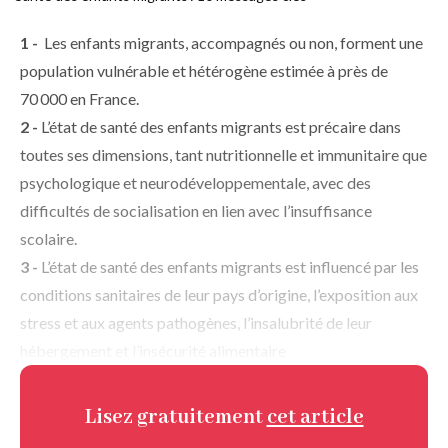
d
d'Ariane
o
1 -
Les enfants migrants, accompagnés ou non, forment une
ss
population vulnérable et hétérogène estimée à près de
ie
r
70 000 en France.
2 -
L’état de santé des enfants migrants est précaire dans
toutes ses dimensions, tant nutritionnelle et immunitaire que
psychologique et neuro­développementale, avec des
difficultés de socialisation en lien avec l’insuffisance
scolaire.
3 -
L’état de santé des enfants migrants est influencé par les
conditions sanitaires de leur pays d’origine, l’exposition aux
stress et aux agents pathogènes, l’insalubrité de leur
hébergement et l’insécurité alimentaire
Lisez gratuitement
cet article