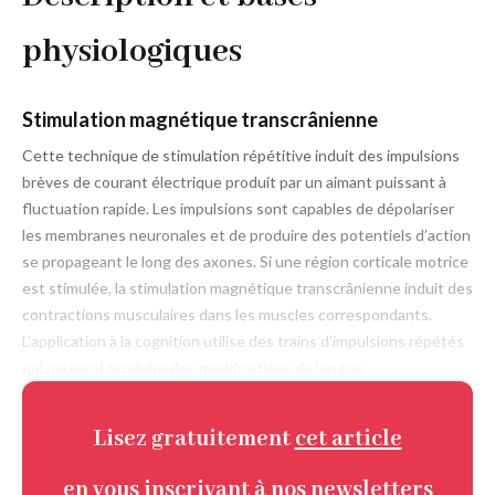
physiologiques
Stimulation magnétique transcrânienne
Cette technique de stimulation répétitive induit des impulsions
brèves de courant électrique produit par un aimant puissant à
fluctuation rapide. Les impulsions sont capables de ­dépolariser
les membranes neuronales et de produire des potentiels d’action
se propageant le long des axones. Si une région corticale motrice
est stimulée, la stimulation magnétique transcrânienne induit des
contractions musculaires dans les muscles correspondants.
L’application à la cognition utilise des trains d’impulsions répétés
qui peuvent produire des modifications de longue
Lisez gratuitement
cet article
en vous inscrivant à nos newsletters