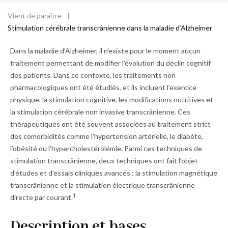
d
o
Vient de paraître
Fil
ss
Stimulation cérébrale transcrânienne dans la maladie d’Alzheimer
ie
d'Ariane
r
Dans la maladie d’Alzheimer, il n’existe pour le moment aucun
traitement permettant de modifier l’évolution du déclin cognitif
des patients. Dans ce contexte, les traitements non
pharmacologiques ont été étudiés, et ils incluent l’exercice
physique, la stimulation cognitive, les modifications nutritives et
la stimulation cérébrale non invasive transcrânienne. Ces
thérapeutiques ont été souvent associées au traitement strict
des comorbidités comme l’hypertension artérielle, le diabète,
l’obésité ou l’hypercholestérolémie. Parmi ces techniques de
stimulation transcrânienne, deux techniques ont fait l’objet
d’études et d’essais cliniques avancés : la stimulation ­magnétique
transcrânienne et la ­stimulation électrique transcrânienne
1
directe par courant.
Description et bases