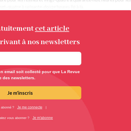
ngt-quatre à soixante-douze heures lié à la
atuitement
cet article
rivant à nos newsletters
 email soit collecté pour que La Revue
e des newsletters.
Je m'inscris
Je me connecte
 abonné ?
|
Je m'abonne
aitez vous abonner ?