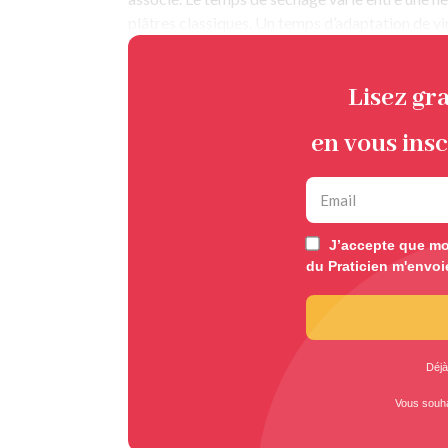
plâtres classiques. Un temps d’adaptation de vi
Lisez gr
en vous insc
J’accepte que mon
du Praticien m'envoi
Déjà
Vous souh