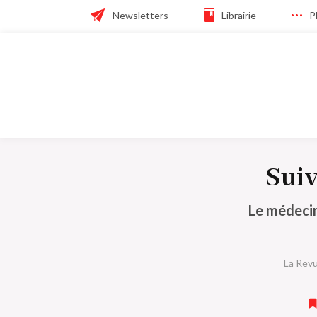
Skip
Header
Newsletters
Librairie
P
to
main
navigation
navigation
Navigation
principale
Suiv
Le médecin
La Revu