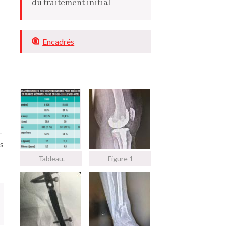
du traitement initial
Encadrés
­
es
Tableau.
Figure 1