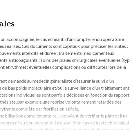
ales
liaison accompagnée, le cas échéant, d’un compte rendu opératoire
tes réalisés. Ces documents sont capitaux pour préciser les suites :
 mouvements interdits et durée ; traitements médicamenteux
ts anticoagulants ; soins des plaies chirurgicales éventuelles (ty
t et rythme) ; éventuelles complications ou difficultés lors de la
uvent demandé au médecin géné­raliste d’assurer le suivi d’un
 de bas poids moléculaire et/ou la surveillance d’un traitement ant
ptations individuelles sont parfois décidées en fonction du rapport
esthésiste, par exemple une reprise volontairement retardée des
ythmie complète par fibrillation atriale.
ilisation complémentaire, il convient de vérifier le plâtre : il ne
ompressif ou douloureux, ni être souillé en cas de geste chirurgical
ure pour les résines et vingt-quatre à quarante-huit heures pour les