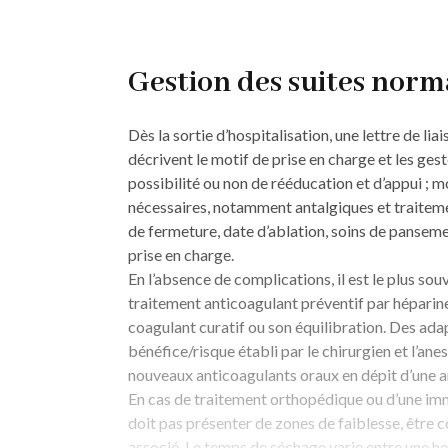
Gestion des suites norm
Dès la sortie d’hospitalisation, une lettre de 
décrivent le motif de prise en charge et les ges
possibilité ou non de rééducation et d’appui ;
nécessaires, notamment antalgiques et traitemen
de fermeture, date d’ablation, soins de pansemen
prise en charge.
En l’absence de complications, il est le plus so
traitement anticoagulant préventif par héparine
coa­gulant curatif ou son équilibration. Des ada
bénéfice/risque établi par le chirurgien et l’an
nouveaux anticoagulants oraux en dépit d’une ar
En cas de traitement orthopédique ou d’une immob
doit pas présenter de zones de faiblesse, être c
associé. Le temps de séchage varie entre une he