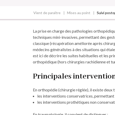
Vient de paraître
Mises au point
Suivi posto
Fil
d'Ariane
La prise en charge des pathologies orthopédiq
techniques mini-­invasives, permettant des geste
classique (récupération améliorée après chirur
médecins généra­listes à des situations qui étai
est ici de décrire les suites habituelles et les 
orthopédique (hors chirurgies rachidienne et tu
Principales interventio
En orthopédie (chirurgie réglée), il existe deux 
les interventions conservatrices, permettant 
les interventions prothétiques non conservatri
En traumatologie, il convient de distinguer :