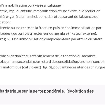
’immobilisation ou à visée ­antalgique ;
atrie, impliquant une immobilisation et une éventuelle réduction
ulière (généralement hebdomadaire) s’assurant de l’absence de
dation ;
irecte ou indirecte de la fracture, puis en son immobilisation par
plaques), ou parfois à l’extérieur du membre (fixateur externe),
fig. 2). Une immobilisation complémentaire par attelle ou plâtre
 consolidation et au rétablissement de la fonction du membre.
placement secondaire, un retard de consolidation, une non-consoli
 anatomique (cal vicieux) [fig. 3], pouvant nécessiter des chirurgi
 bariatrique sur la perte pondérale, l’évolution des