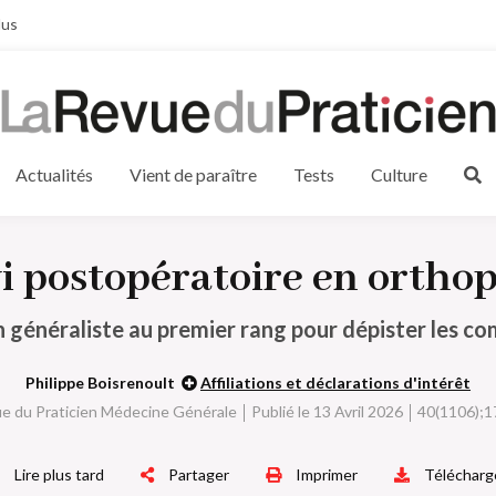
lus
Actualités
Vient de paraître
Tests
Culture
i postopératoire en ortho
 généraliste au premier rang pour dépister les co
Philippe Boisrenoult
Affiliations et déclarations d'intérêt
e du Praticien Médecine Générale
Publié le 13 Avril 2026
40(1106);1
Lire plus tard
Partager
Imprimer
Télécharg