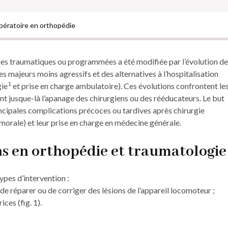
pératoire en orthopédie
ues traumatiques ou programmées a été modifiée par l’évolution d
s majeurs moins agressifs et des alternatives à l’hospitalisation
1
gie
et prise en charge ambulatoire). Ces ­évolutions confrontent le
ent jusque-là l’apanage des chirurgiens ou des rééducateurs. Le but
principales complications précoces ou tardives après chirurgie
morale) et leur prise en charge en médecine ­générale.
ns en orthopédie et traumatologie
types d’intervention :
de réparer ou de corriger des ­lésions de l’appareil locomoteur ;
ces (fig. 1).