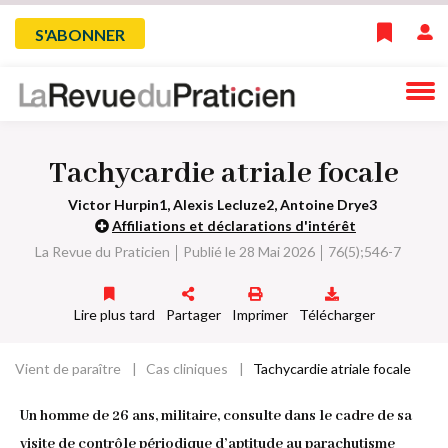
Skip
Menu
S'ABONNER
to
main
du
navigation
compte
Tachycardie atriale focale
de
Victor Hurpin1, Alexis Lecluze2, Antoine Drye3
l'utilisateur
Affiliations et déclarations d'intérêt
La Revue du Praticien
Publié le 28 Mai 2026
76(5);546-7
Lire plus tard
Partager
Imprimer
Télécharger
Vient de paraître
Cas cliniques
Tachycardie atriale focale
Fil
Un homme de 26 ans, militaire, consulte dans le cadre de sa
d'Ariane
visite de contrôle périodique d’aptitude au parachutisme