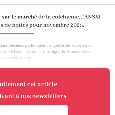
 sur le marché de la colchicine, l’ANSM
ns de boîtes pour novembre 2025.
dans plusieurs pathologies : la goutte, les accès aigus
ie de Behçet et la péricardite aiguë. En France, elle est
e deux médicaments
tuitement
cet article
ivant à nos newsletters