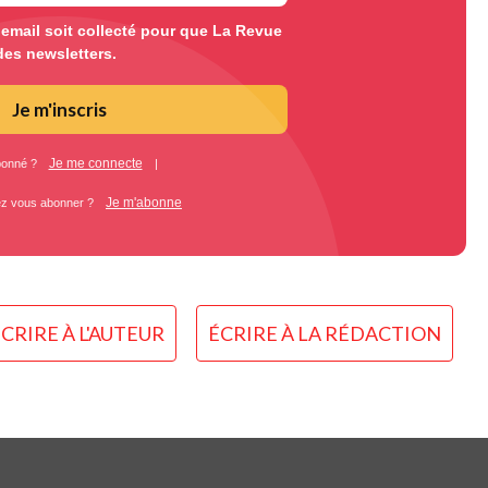
mail soit collecté pour que La Revue
des newsletters.
Je m'inscris
Je me connecte
bonné ?
|
Je m'abonne
ez vous abonner ?
CRIRE À L'AUTEUR
ÉCRIRE À LA RÉDACTION