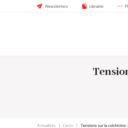
Skip
Header
Newsletters
Librairie
P
to
main
navigation
navigation
Navigation
principale
Tension
Actualités
L'actu
Tensions sur la colchicine 