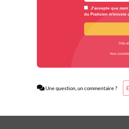
J’accepte que mon e
du Praticien m'envoie 
Déjà a
Vous souhait
Une question, un commentaire ?
É