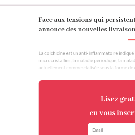
Fil
d'Ariane
Face aux tensions qui persistent
annonce des nouvelles livraiso
La colchicine est un anti-inflammatoire indiqué 
microcristallins, la maladie périodique, la malad
actuellement commercialisée sous la forme d
Lisez gra
en vous inscr