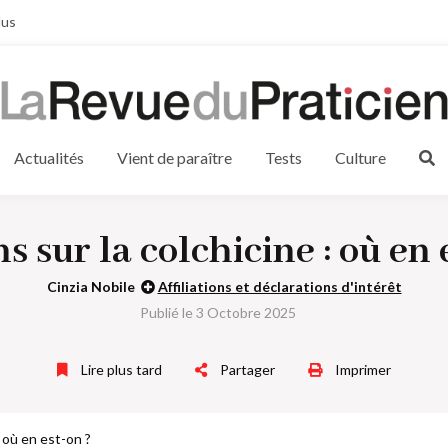
lus
Actualités
Vient de paraître
Tests
Culture
s sur la colchicine : où en 
Cinzia Nobile
Affiliations et déclarations d'intérêt
Publié le 3 Octobre 2025
Lire plus tard
Partager
Imprimer
: où en est-on ?