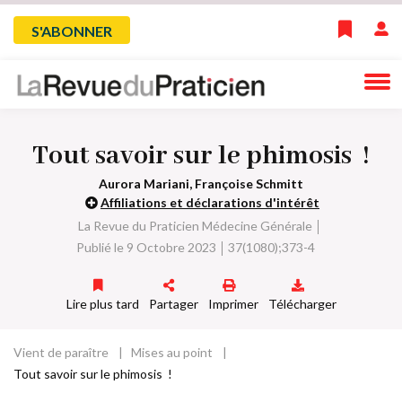
Skip
Menu
S'ABONNER
to
main
du
navigation
compte
Tout savoir sur le phimosis !
de
Aurora Mariani, Françoise Schmitt
l'utilisateur
Affiliations et déclarations d'intérêt
La Revue du Praticien Médecine Générale
Publié le 9 Octobre 2023
37(1080);373-4
Lire plus tard
Partager
Imprimer
Télécharger
Vient de paraître
Mises au point
Fil
Tout savoir sur le phimosis !