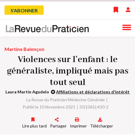
Skip
Menu
S'ABONNER
to
main
du
navigation
compte
Martine Balençon
de
Violences sur l’enfant : le
l'utilisateur
généraliste, impliqué mais pas
tout seul
Laura Martin Agudelo
Affiliations et déclarations d'intérêt
La Revue du Praticien Médecine Générale
Publié le 10 Novembre 2021
35(1061);430-2
Lire plus tard
Partager
Imprimer
Télécharger