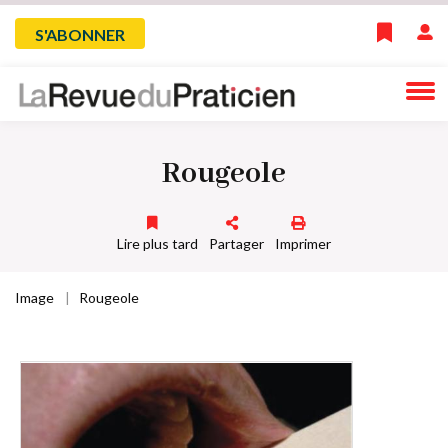
Skip
Menu
S'ABONNER
to
main
du
navigation
compte
Rougeole
de
l'utilisateur
Lire plus tard
Partager
Imprimer
Image
Rougeole
Fil
d'Ariane