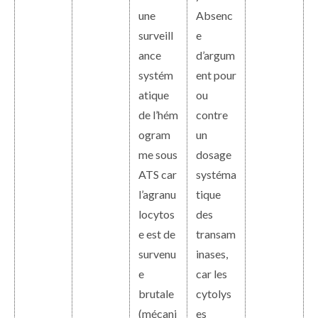
une
Absenc
surveill
e
ance
d’argum
systém
ent pour
atique
ou
de l’hém
contre
ogram
un
me sous
dosage
ATS car
systéma
l’agranu
tique
locytos
des
e est de
transam
survenu
inases,
e
car les
brutale
cytolys
(mécani
es