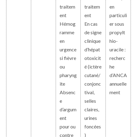
traitem
traitem
en
ent
ent
particuli
Hémog
En cas
er sous
ramme
de signe
propylt
en
clinique
hio-
urgence
d’hépat
uracile :
si fièvre
otoxicit
recherc
ou
é (ictère
he
pharyng
cutané/
d’ANCA
ite
conjonc
annuelle
Absenc
tival,
ment
e
selles
d’argum
claires,
ent
urines
pour ou
foncées
contre
)