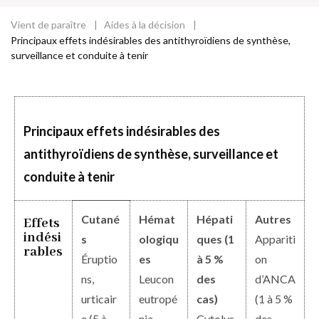
Vient de paraître
Aides à la décision
Fil
Principaux effets indésirables des antithyroïdiens de synthèse,
surveillance et conduite à tenir
d'Ariane
Principaux effets indésirables des
antithyroïdiens de synthèse, surveillance et
conduite à tenir
Cutané
Hémat
Hépati
Autres
Effets
indési
s
ologiqu
ques (1
Appariti
rables
Éruptio
es
à 5 %
on
ns,
Leucon
des
d’ANCA
urticair
eutropé
cas)
(1 à 5 %
e (5 à
nie
Cytolys
des