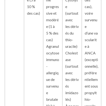
10 %
progres
e
cas),
des cas)
sive et
(surtout
voire
modéré
avec
survenu
e (1 à
les dériv
e
5 % des
és du
d’une va
cas)
thio-
scularit
Agranul
uracile)
e à
ocytose
Cholest
ANCA
immuno
ase
(excepti
-
(surtout
onnelle),
allergiq
avec
préfére
ue de
les dériv
ntiellem
survenu
és
ent sous
e
imidazo
propylt
brutale
lés)
hio-
(0,2 à
À ne pas
uracile