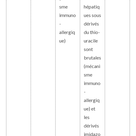
sme
hépatiq
immuno
ues sous
-
dérivés
allergiq
du thio-
ue)
uracile
sont
brutales
(mécani
sme
immuno
-
allergiq
ue) et
les
dérivés
imidazo