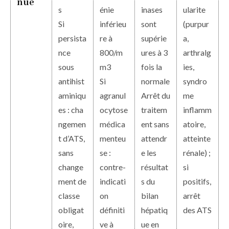
nue
s
énie
inases
ularite
Si
inférieu
sont
(purpur
persista
re à
supérie
a,
nce
800/m
ures à 3
arthralg
sous
m3
fois la
ies,
antihist
Si
normale
syndro
aminiqu
agranul
Arrêt du
me
es : cha
ocytose
traitem
inflamm
ngemen
médica
ent sans
atoire,
t d’ATS,
menteu
attendr
atteinte
sans
se :
e les
rénale) ;
change
contre-
résultat
si
ment de
indicati
s du
positifs,
classe
on
bilan
arrêt
obligat
définiti
hépatiq
des ATS
oire,
ve à
ue en