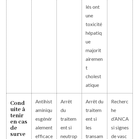
lés ont
une
toxicité
hépatiq
ue
majorit
airemen
t
cholest
atique
Antihist
Arrêt
Arrêt du
Recherc
Cond
uite à
aminiqu
du
traitem
he
tenir
esgénér
traitem
ent si
d’ANCA
en cas
de
alement
ent si
les
si signes
surve
efficace
neutrop
transam
de vasc