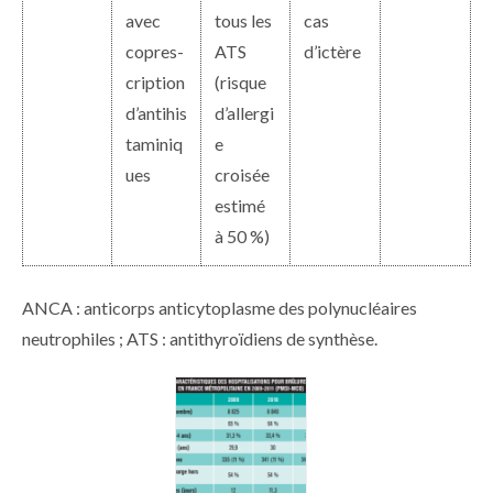
avec
tous les
cas
copres­
ATS
d’ictère
cription
(risque
d’antihis
d’allergi
taminiq
e
ues
croisée
estimé
à 50 %)
ANCA : anticorps anticytoplasme des polynucléaires
neutrophiles ; ATS : antithyroïdiens de synthèse.