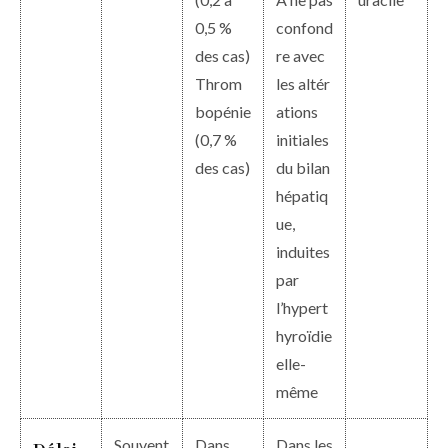
0,5 %
confond
des cas)
re avec
Throm
les altér
bopénie
ations
(0,7 %
initiales
des cas)
du bilan
hépatiq
ue,
induites
par
l’hypert
hyroïdie
elle-
même
Souvent
Dans
Dans les