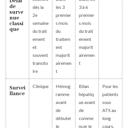
Délai
de
dès la
les 3
3 à 6
surve
2e
premier
premier
nue
classi
semaine
s mois
s mois
que
du trait
du
du trait
ement
traitem
ement
et
ent
majorit
souvent
majorit
airemen
transito
airemen
t
ire
t
Clinique
Hémog
Bilan
Pour les
Survei
llance
ramme
hépatiq
patients
avant
ue avant
sous
de
de
ATS au
débuter
comme
long
le
ncer le
cours,