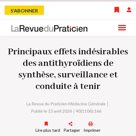
Skip
Menu
S'ABONNER
to
main
du
navigation
compte
Principaux effets indésirables
de
des antithyroïdiens de
l'utilisateur
synthèse, surveillance et
conduite à tenir
La Revue du Praticien Médecine Générale
Publié le 13 avril 2026
40(1106);166
Lire plus tard
Partager
Imprimer