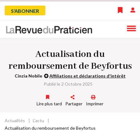
Skip
Menu
S'ABONNER
to
main
du
navigation
compte
Actualisation du
de
remboursement de Beyfortus
l'utilisateur
Cinzia Nobile
Affiliations et déclarations d'intérêt
Publié le 2 Octobre 2025
Lire plus tard
Partager
Imprimer
Actualités
L'actu
Fil
Actualisation du remboursement de Beyfortus