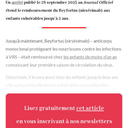
d'Ariane
Un
arrêté
publié le 28 septembre 2025 au
Journal Officiel
étend le remboursement du Beyfortus (nirsévimab) aux
enfants vulnérables jusqu’à 2 ans.
Jusqu’à maintenant, Beyfortus (nirsévimab) – anticorps
monoclonal protégeant les nourrissons contre les infections
à VRS – était remboursé chez
les enfants de moins d’un an
connaissant leur première saison de circulation du virus.
Désormais, il le sera aussi chez les enfants jusqu’à deux ans
s’ils sont particulièrement vulnérables à une infection
Lisez gratuitement
cet article
en vous inscrivant à nos newsletters