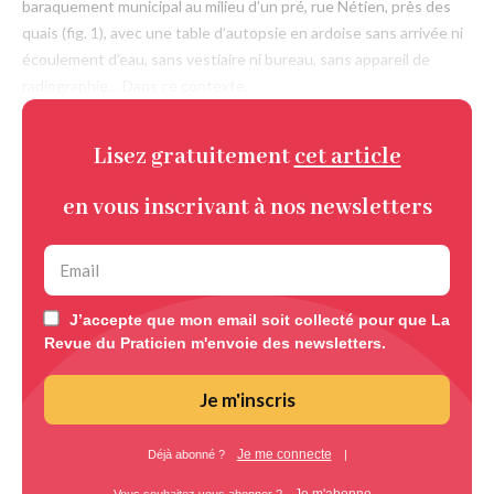
baraquement municipal au milieu d’un pré, rue Nétien, près des
quais (fig. 1), avec une table d’autopsie en ardoise sans arrivée ni
écoulement d’eau, sans vestiaire ni bureau, sans appareil de
radiographie… Dans ce contexte,
Lisez gratuitement
cet article
en vous inscrivant à nos newsletters
J’accepte que mon email soit collecté pour que La
Revue du Praticien m'envoie des newsletters.
Je m'inscris
Je me connecte
Déjà abonné ?
|
Je m'abonne
Vous souhaitez vous abonner ?