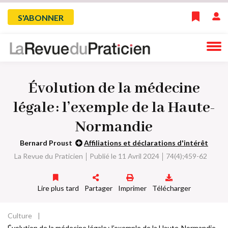
Skip
Menu
S'ABONNER
to
main
du
navigation
compte
Évolution de la médecine
de
légale : l’exemple de la Haute-
l'utilisateur
Normandie
Bernard Proust
Affiliations et déclarations d'intérêt
La Revue du Praticien
Publié le 11 Avril 2024
74(4);459-62
Lire plus tard
Partager
Imprimer
Télécharger
Culture
Fil
Évolution de la médecine légale : l’exemple de la Haute-Normandie