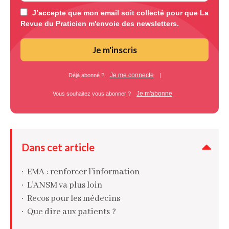
J’accepte que mon email soit collecté pour que La
Revue du Praticien m'envoie des newsletters.
Je m'inscris
Je me connecte
Déjà abonné ?
|
Je m'abonne
Vous souhaitez vous abonner ?
Dans cet article
EMA : renforcer l’information
L’ANSM va plus loin
Recos pour les médecins
Que dire aux patients ?