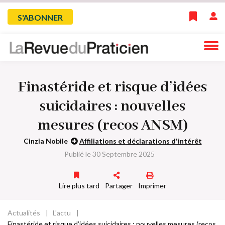
Skip
Menu
S'ABONNER
to
main
du
navigation
compte
Finastéride et risque d’idées
de
suicidaires : nouvelles
l'utilisateur
mesures (recos ANSM)
Cinzia Nobile
Affiliations et déclarations d'intérêt
Publié le 30 Septembre 2025
Lire plus tard
Partager
Imprimer
Actualités
L'actu
Fil
Finastéride et risque d’idées suicidaires : nouvelles mesures (recos