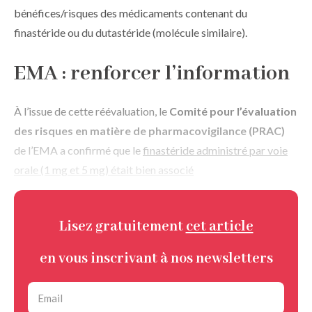
bénéfices/risques des médicaments contenant du
finastéride ou du dutastéride (molécule similaire).
EMA : renforcer l’information
À l’issue de cette réévaluation, le
Comité pour l’évaluation
des risques en matière de pharmacovigilance (PRAC)
de l’EMA a confirmé que le
finastéride administré par voie
orale (1 mg et 5 mg) était bien associé
Lisez gratuitement
cet article
en vous inscrivant à nos newsletters