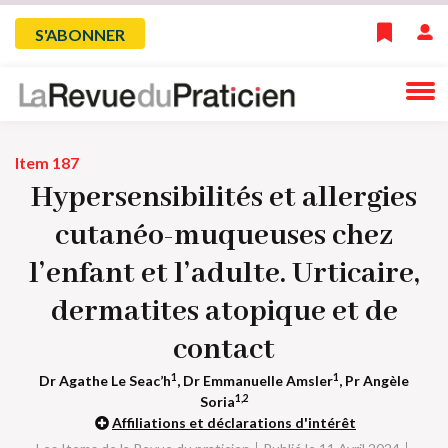
Skip
Menu
S'ABONNER
to
main
du
navigation
compte
Item 187
de
Hypersensibilités et allergies
l'utilisateur
cutanéo-muqueuses chez
l’enfant et l’adulte. Urticaire,
dermatites atopique et de
contact
1
1
Dr Agathe Le Seac’h
, Dr Emmanuelle Amsler
, Pr Angèle
1,2
Soria
Affiliations et déclarations d'intérêt