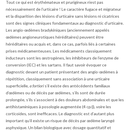
Tout ce qui est érythémateux et prurigineux n’est pas
nécessairement de l’urticaire ! Le caractère fugace et migrateur
et la disparition des lésions d’urticaire sans lésions ni cicatrices
sont des signes cliniques fondamentaux au diagnostic d’urticaire.
Les angio-œdèmes bradykiniques (anciennement appelés
œdèmes angioneurotiques héréditaires) peuvent être
héréditaires ou acquis et, dans ce cas, parfois liés à certaines
prises médicamenteuses. Les médicaments classiquement
inducteurs sont les œstrogènes, les inhibiteurs de l’enzyme de
conversion (IEC) et les sartans. Il faut savoir évoquer ce
diagnostic devant un patient présentant des angio-œdèmes à
répétition, classiquement sans association à une urticaire
superficielle,
a fortiori
s’il existe des antécédents familiaux
d’œdèmes ou de décès par œdèmes, s’ils sont de durée
prolongée, s’ils s’associent à des douleurs abdominales et que les
antihistaminiques à posologie augmentée (4 cp/j), voire les
corticoïdes, sont inefficaces. Le diagnostic est d’autant plus
important qu’il existe un risque de décès par œdème laryngé
asphyxique. Un bilan biologique avec dosage quantitatif et