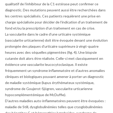
qualitatif de l’inhibiteur de la C1 estérase peut confirmer ce
diagnostic. Des mutations peuvent aussi être recherchées dans
les centres spécialisés. Ces patients requièrent une prise en
charge spécialisée pour décider de l’indication d’un traitement de
fond et/ou la prescription d’un traitement en cas de crise.
La vascularite dans le cadre d’une urticaire systémique
(vascularite urticarienne) doit être évoquée devant une évolution
prolongée des plaques d’urticaire supérieure à vingt-quatre
heures avec des séquelles pigmentées (
fig. 4
). Une biopsie
cutanée doit alors être réalisée. Celle-ci met classiquement en
évidence une vascularite leucocytoclasique. Il existe
fréquemment un syndrome inflammatoire et d’autres anomalies
cliniques et biologiques pouvant amener à porter un diagnostic
de maladie systémique (lupus érythémateux systémique,
syndrome de Goujerot-Sjögren, vascularite urticarienne
hypocomplémentémique de McDuffie).
D'autres maladies auto-inflammatoires peuvent être évoquées :
maladie de Still, dysglobulinémies telles que cryoglobulinémies
des hépatites C et hémopathies lymphoïdes, syndrome de