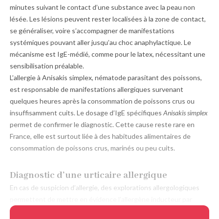
minutes suivant le contact d’une substance avec la peau non
lésée. Les lésions peuvent rester localisées à la zone de contact,
se généraliser, voire s’accompagner de manifestations
systémiques pouvant aller jusqu’au choc anaphylactique. Le
mécanisme est IgE-médié, comme pour le latex, nécessitant une
sensibilisation préalable.
L’allergie à Anisakis simplex, nématode parasitant des poissons,
est responsable de manifestations allergiques survenant
quelques heures après la consommation de poissons crus ou
insuffisamment cuits. Le dosage d’IgE spécifiques
Anisakis simplex
permet de confirmer le diag­nostic. Cette cause reste rare en
France, elle est surtout liée à des habitudes alimentaires de
consommation de poissons crus, marinés ou peu cuits.
Diagnostic d’une urticaire allergique
En cas de suspicion d’allergie, des explorations allergologiques
permettent de mettre en évidence l’allergène inducteur par