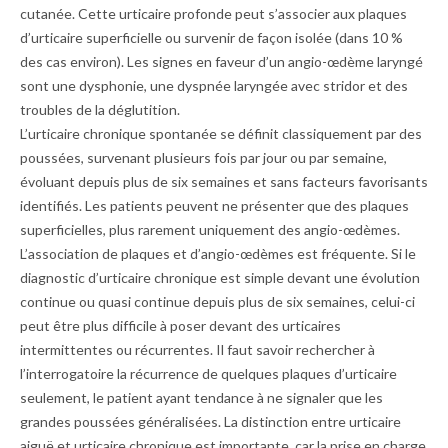
cutanée. Cette urticaire profonde peut s’associer aux plaques
d’urticaire superficielle ou survenir de façon isolée (dans 10 %
des cas environ). Les signes en faveur d’un angio-œdème laryngé
sont une dysphonie, une dyspnée laryngée avec stridor et des
troubles de la déglutition.
L’urticaire chronique spontanée se définit classiquement par des
poussées, survenant plusieurs fois par jour ou par semaine,
évoluant depuis plus de six semaines et sans facteurs favorisants
identifiés. Les patients peuvent ne présenter que des plaques
superficielles, plus rarement uniquement des angio-œdèmes.
L’association de plaques et d’angio-œdèmes est fréquente. Si le
diagnostic d’urticaire chronique est simple devant une évolution
continue ou quasi continue depuis plus de six semaines, ­celui-ci
peut être plus difficile à poser devant des urticaires
intermittentes ou récurrentes. Il faut savoir rechercher à
l’interrogatoire la récurrence de quelques plaques d’urticaire
seulement, le patient ayant tendance à ne signaler que les
grandes poussées généralisées. La distinction entre urticaire
aiguë et urticaire chronique est importante, car la prise en charge