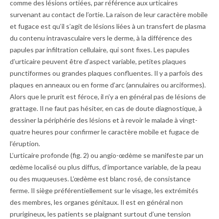
comme des lésions ortiées, par référence aux urticaires
survenant au contact de l’ortie. La raison de leur caractère mobile
et fugace est qu’il s’agit de lésions liées à un transfert de plasma
du contenu intravasculaire vers le derme, à la différence des
papules par infiltration cellulaire, qui sont fixes. Les papules
d’urticaire peuvent être d’aspect variable, petites plaques
punctiformes ou grandes plaques confluentes. Il y a parfois des
plaques en anneaux ou en forme d’arc (annulaires ou arciformes).
Alors que le prurit est féroce, il n’y a en général pas de lésions de
grattage. Il ne faut pas hésiter, en cas de doute diagnostique, à
dessiner la périphérie des lésions et à revoir le malade à vingt-
quatre heures pour confirmer le caractère mobile et fugace de
l’éruption.
L’urticaire profonde (
fig. 2
) ou angio-œdème se manifeste par un
œdème localisé ou plus diffus, d’importance variable, de la peau
ou des muqueuses. L’œdème est blanc rosé, de consistance
ferme. Il siège préférentiellement sur le visage, les extrémités
des membres, les organes génitaux. Il est en général non
prurigineux, les patients se plaignant surtout d’une tension