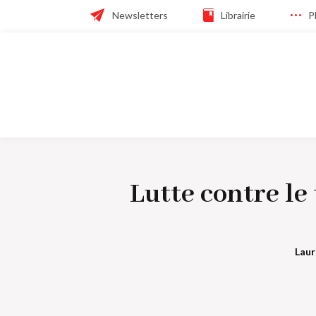
Skip
Header
Newsletters
Librairie
P
to
main
navigation
navigation
Navigation
principale
Lutte contre le
Laur