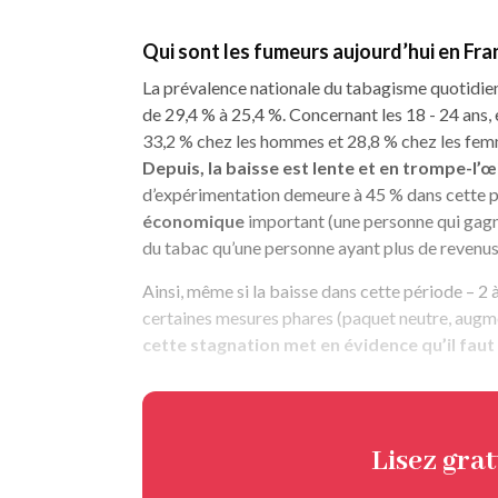
Qui sont les fumeurs aujourd’hui en Fra
La prévalence nationale du tabagisme quotidien 
de 29,4 % à 25,4 %. Concernant les 18 - 24 ans, e
33,2 % chez les hommes et 28,8 % chez les fem
Depuis, la baisse est lente et en trompe-l’œi
d’expérimentation demeure à 45 % dans cette popu
économique
important (une personne qui gagn
du tabac qu’une personne ayant plus de revenus),
Ainsi, même si la baisse dans cette période – 2 
certaines mesures phares (paquet neutre, augme
cette stagnation met en évidence qu’il fau
Lisez gra