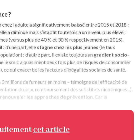
nce ?
chez l’adulte a significativement baissé entre 2015 et 2018 :
lle a diminué mais s’établit toutefois à un niveau plus élevé :
mes (versus plus de 40 % et 30 % respectivement en 2015).
l
: d’une part, elle
stagne chez les plus jeunes
(le taux
lation) ; d’autre part, il existe toujours un
gradient socio-
e le smic a quasiment deux fois plus de risques de consommer
 ce qui exacerbe les facteurs d’inégalités sociales de santé.
à 3 millions de fumeurs en moins – témoigne de l’efficacité de
ntation du prix, remboursement des substituts nicotiniques...),
t renouveler les approches de prévention
. Car la
tuitement
cet article