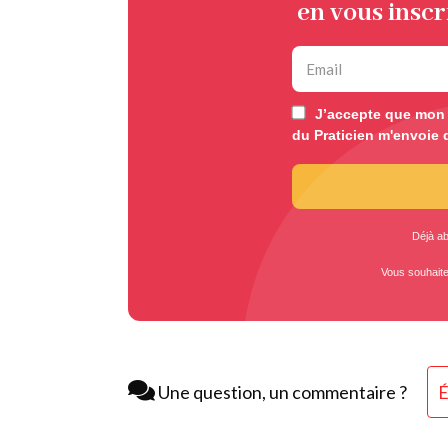
en vous inscr
J’accepte que mon e
du Praticien m'envoie 
Déjà a
Vous souhait
Une question, un commentaire ?
É