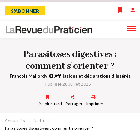
Skip
Menu
S'ABONNER
to
main
du
navigation
compte
Parasitoses digestives :
de
comment s’orienter ?
l'utilisateur
François Mallordy
Affiliations et déclarations d'intérêt
Publié le 28 Juillet 2025
Lire plus tard
Partager
Imprimer
Actualités
L'actu
Fil
Parasitoses digestives : comment s’orienter ?