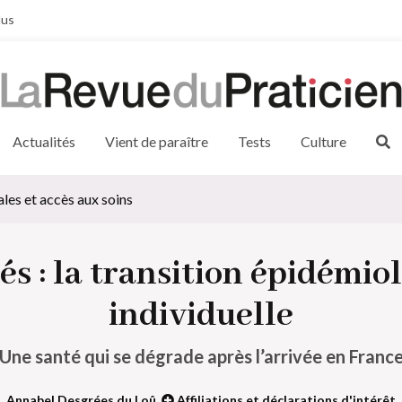
lus
Actualités
Vient de paraître
Tests
Culture
les et accès aux soins
s : la transition épidémiol
individuelle
Une santé qui se dégrade après l’arrivée en Franc
Annabel Desgrées du Loû
Affiliations et déclarations d'intérêt