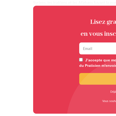
Syriens, les Irakiens et les Afghans fuyant la gu
Lisez gr
en vous insc
J’accepte que mon
du Praticien m'envoi
Déjà
Vous souh