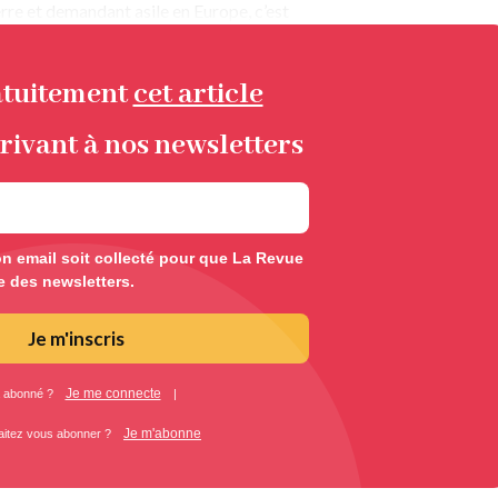
erre et demandant asile en Europe, c’est
atuitement
cet article
rivant à nos newsletters
 email soit collecté pour que La Revue
e des newsletters.
Je m'inscris
Je me connecte
 abonné ?
|
Je m'abonne
aitez vous abonner ?