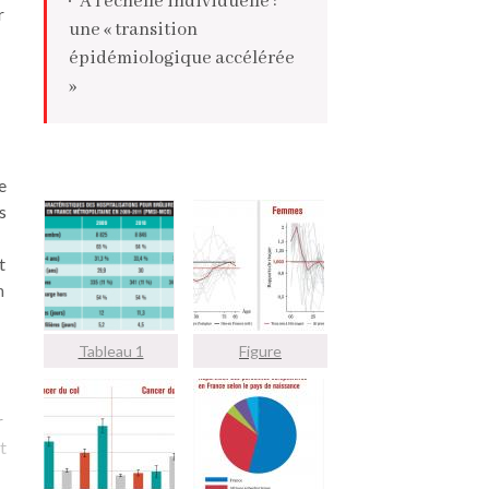
À l’échelle individuelle :
r
une « transition
épidémiologique accélérée
»
QUELS ENJEUX
AUJOURD’HUI ?
e
s
t
n
Tableau 1
Figure
r
t