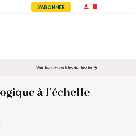
S'ABONNER
Menu
du
compte
de
l'utilisateur
Voir tous les articles du dossier
ogique à l’échelle
e