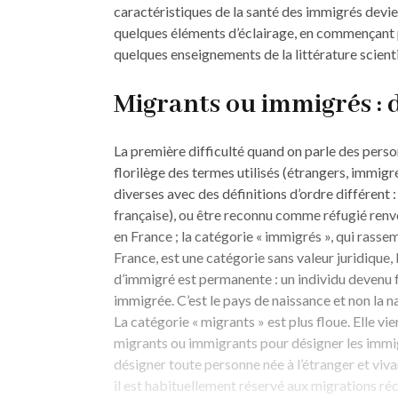
caractéristiques de la santé des immigrés devie
quelques éléments d’éclairage, en commençant pa
quelques enseignements de la littérature scient
Migrants ou immigrés : d
La première difficulté quand on parle des person
florilège des termes utilisés (étrangers, immigr
diverses avec des définitions d’ordre différent 
française), ou être reconnu comme réfugié renvoi
en France ; la catégorie « immigrés », qui rasse
France, est une catégorie sans valeur juridique, 
d’immigré est permanente : un individu devenu f
immigrée. C’est le pays de naissance et non la na
La catégorie « migrants » est plus floue. Elle vi
migrants ou immigrants pour désigner les immig
désigner toute personne née à l’étranger et vivan
il est habituellement réservé aux migrations réc