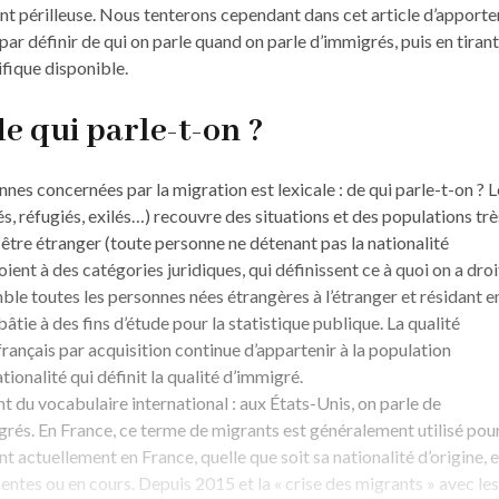
nt périlleuse. Nous tenterons cependant dans cet article d’apporte
r définir de qui on parle quand on parle d’immigrés, puis en tirant
ifique disponible.
e qui parle-t-on ?
nes concernées par la migration est lexicale : de qui parle-t-on ? L
és, réfugiés, exilés…) recouvre des situations et des populations trè
: être étranger (toute personne ne détenant pas la nationalité
ent à des catégories juridiques, qui définissent ce à quoi on a droi
mble toutes les personnes nées étrangères à l’étranger et résidant e
bâtie à des fins d’étude pour la statistique publique. La qualité
rançais par acquisition continue d’appartenir à la population
tionalité qui définit la qualité d’immigré.
ent du vocabulaire international : aux États-Unis, on parle de
rés. En France, ce terme de migrants est généralement utilisé pou
t actuellement en France, quelle que soit sa nationalité d’origine, e
entes ou en cours. Depuis 2015 et la « crise des migrants » avec les