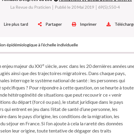
La Revue du Praticien
Publié le 20 Mai 2019
69(5);550-4
Lire plus tard
Partager
Imprimer
Télécharg
ion épidémiologique à l’échelle individuelle
e
n enjeu majeur du XXI
siècle, avec dans les 20 dernières années un
fugiés ainsi que des trajectoires migratoires. Dans chaque pays,
onales interroge le système national de santé : les personnes qui
té spécifiques ? Pour répondre à cette question, on se heurte à toute
rande hétérogénéité de situations que peut recouvrir ce « venir
nditions du départ (forcé ou pas), le statut juridique dans le pays
urs qui entrent en jeu dans l’état de santé d’une personne, les
aire dans le pays d’origine, les conditions de la migration, les
 du séjour en France. Si l’on ajoute à cela la rareté des données
selon leur origine, toute tentative de dégager des traits