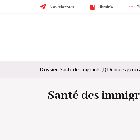
Skip
Header
Newsletters
Librairie
P
to
main
navigation
navigation
Navigation
principale
Dossier:
Santé des migrants (I) Données généra
Santé des immigré