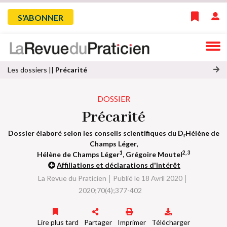
Skip
Menu
S'ABONNER
to
main
du
navigation
compte
Les dossiers ||
Précarité
o
de
ss
DOSSIER
ie
Précarité
l'utilisateur
r
s
Dossier élaboré selon les conseils scientifiques du D
Hélène de
ui
r
Champs Léger,
v
1
2, 3
Hélène de Champs Léger
, Grégoire Moutel
a
Affiliations et déclarations d'intérêt
n
t
La Revue du Praticien
Publié le 18 Avril 2020
2020;70(4);377-402
Lire plus tard
Partager
Imprimer
Télécharger