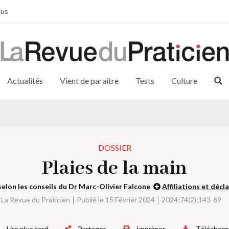
lus
Actualités
Vient de paraître
Tests
Culture
DOSSIER
Plaies de la main
selon les conseils du Dr Marc-Olivier Falcone
Affiliations et décl
La Revue du Praticien
Publié le 15 Février 2024
2024;74(2);143-69
Lire plus tard
Partager
Imprimer
Télécharg