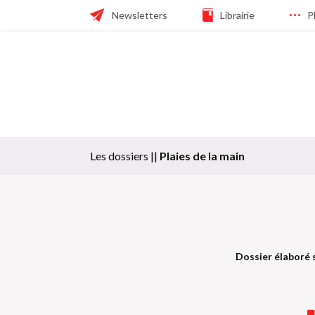
Skip
Header
Newsletters
Librairie
P
to
main
navigation
navigation
Navigation
principale
Les dossiers ||
Plaies de la main
Dossier élaboré 