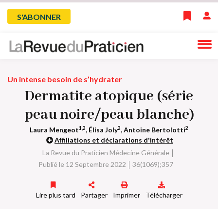
Skip
Menu
S'ABONNER
to
main
du
navigation
compte
Un intense besoin de s’hydrater
de
Dermatite atopique (série
l'utilisateur
peau noire/peau blanche)
1,2
2
2
Laura Mengeot
, Élisa Joly
, Antoine Bertolotti
Affiliations et déclarations d'intérêt
La Revue du Praticien Médecine Générale
Publié le 12 Septembre 2022
36(1069);357
Lire plus tard
Partager
Imprimer
Télécharger