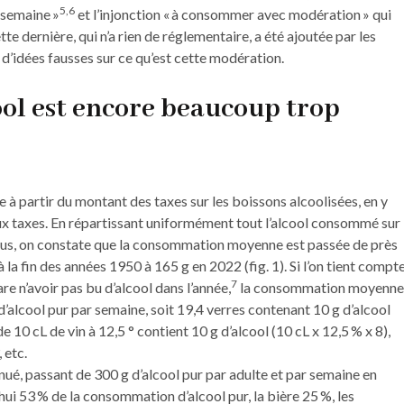
5,6
r semaine »
et l’injonction « à consommer avec modération » qui
tte dernière, qui n’a rien de réglementaire, a été ajoutée par les
on d’idées fausses sur ce qu’est cette modération.
ol est encore beaucoup trop
à partir du montant des taxes sur les boissons alcoolisées, en y
aux taxes. En répartissant uniformément tout l’alcool consommé sur
plus, on constate que la consommation moyenne est passée de près
 la fin des années 1950 à 165 g en 2022 (fig. 1). Si l’on tient compt
7
re n’avoir pas bu d’alcool dans l’année,
la consommation moyenne
’alcool pur par semaine, soit 19,4 verres contenant 10 g d’alcool
 de 10 cL de vin à 12,5 ° contient 10 g d’alcool (10 cL x 12,5 % x 8),
 etc.
nué, passant de 300 g d’alcool pur par adulte et par semaine en
ui 53 % de la consommation d’alcool pur, la bière 25 %, les