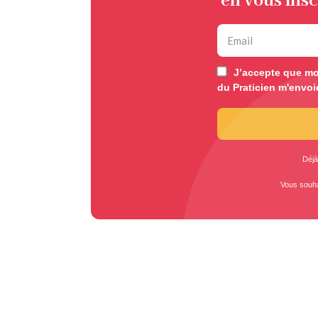
en vous insc
J’accepte que mon
du Praticien m'envoi
Déjà
Vous souh