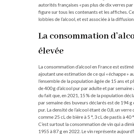
autorités françaises « pas plus de dix verres pa
figure sur tous les contenants et les affiches. Ce
lobbies de l’alcool, et est associée à la diffusi
La consommation d’alco
élevée
La consommation d’alcool en France est estimée 
ajoutant une estimation de ce qui « échappe » 
l’ensemble de la population âgée de 15 ans et 
de 400 g d’alcool pur par adulte et par semaine à
du fait que, en 2021, 15 % de la population décla
par semaine des buveurs déclarés est de 194 g d
pur. La densité de l’alcool étant de 0,8, un verre
comme 25 cL de bière à 5 °, 3 cL de pastis à 40 °,
C’est surtout la consommation de vin qui a dimi
1955 à 87 g en 2022. Le vin représente aujourd’h