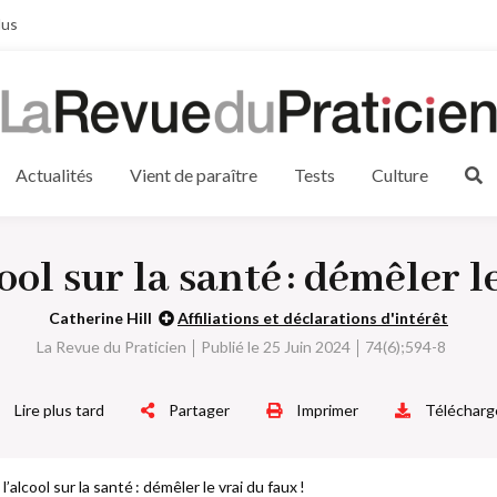
lus
Actualités
Vient de paraître
Tests
Culture
cool sur la santé : démêler le
Catherine Hill
Affiliations et déclarations d'intérêt
La Revue du Praticien
Publié le 25 Juin 2024
74(6);594-8
Lire plus tard
Partager
Imprimer
Télécharg
l’alcool sur la santé : démêler le vrai du faux !