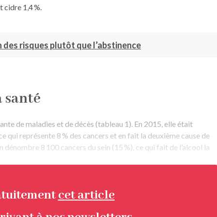
t cidre 1,4 %.
on des risques plutôt que l’abstinence
a santé
ante de maladies et de décès (
tableau 1
). En 2015, elle était
ce qui représente 8 % des cancers et en fait la deuxième cause de
n dénombre 8 100 cancers du sein (15 %), ce qui fait de l’alcool la
atuitement
cet article