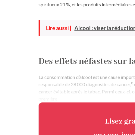
spiritueux 21 %, et les produits intermédiaires e
Lire aussi |
Alcool : viser la réducti
Des effets néfastes sur l
La consommation d’alcool est une cause import
8
responsable de 28 000 diagnostics de cancer,
cancer évitable après le tabac. Parmi ceux-ci, o
première
Lisez gr