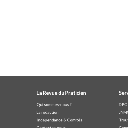
La Revue du Praticien
Ser
Qui sommes-nous ?
DPC
La rédaction
JNM
Indépendance & Comités
Trou
Contactez-nous
Comm