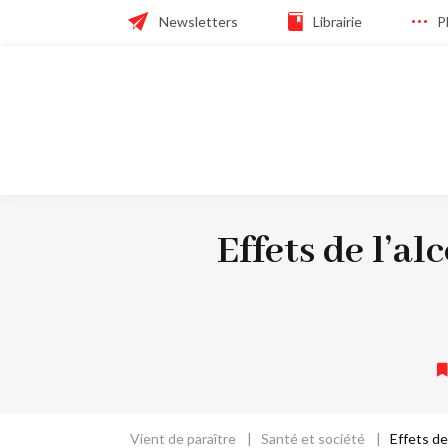
Skip
Header
Newsletters
Librairie
P
to
main
navigation
navigation
Navigation
principale
Effets de l’al
Vient de paraître
Santé et société
Effets de 