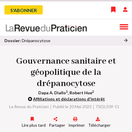
Skip
Menu
S'ABONNER
to
main
du
navigation
compte
Dossier:
Drépanocytose
oi
de
r
Gouvernance sanitaire et
to
l'utilisateur
u
géopolitique de la
s
le
drépanocytose
s
ar
1
2
Dapa A. Diallo
, Robert Hue
ti
Affiliations et déclarations d'intérêt
cl
La Revue du Praticien
Publié le 20 Mai 2023
73(5);509-11
e
s
d
Lire plus tard
Partager
Imprimer
Télécharger
u