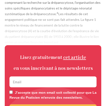
comprenant la recherche sur la drépanocytose, l’organisation des
soins spécifiques drépanocytaires et le dépistage néonatal
4
systématique de la drépanocytose.
Les résultats de cet
engagement politique ne se sont pas fait attendre. La
figure 1
montre le niveau de financement de la lutte contre la
drépanocytose (A) et la courbe d’évolution de l’espérance de vie
du patient drépanocytaire (B) de 1910 à 2000 ; elle illustre le lien
entre un soutien financier important
Lisez gratuitement
cet article
en vous inscrivant à nos newsletters
J’accepte que mon email soit collecté pour que La
Revue du Praticien m'envoie des newsletters.