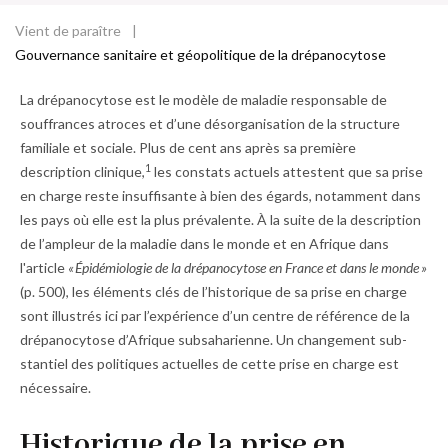
d
o
Vient de paraître
Fil
ss
Gouvernance sanitaire et géopolitique de la drépanocytose
ie
d'Ariane
r
La drépanocytose est le modèle de maladie responsable de
souffrances atroces et d’une désorganisation de la structure
familiale et sociale. Plus de cent ans après sa première
1
description clinique,
les constats actuels attestent que sa prise
en charge reste insuffisante à bien des égards, notamment dans
les pays où elle est la plus prévalente. À la suite de la description
de l’ampleur de la maladie dans le monde et en Afrique dans
l'article
«
Épidémiologie
de la drépanocytose en France et dans
le monde
»
(
p. 500
), les éléments clés de l’historique de sa prise en charge
sont illustrés ici par l’expérience d’un centre de référence de la
drépanocytose d’Afrique subsaharienne. Un changement sub­
stantiel des politiques actuelles de cette prise en charge est
nécessaire.
Historique de la prise en