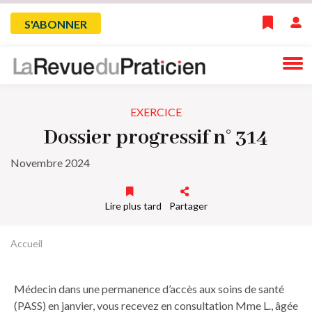
Skip
Menu
S'ABONNER
to
main
du
navigation
compte
EXERCICE
de
Dossier progressif n° 314
l'utilisateur
Novembre 2024
Lire plus tard
Partager
Accueil
Fil
d'Ariane
Médecin dans une permanence d’accès aux soins de santé
(PASS) en janvier, vous recevez en consultation Mme L., âgée