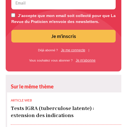
J’accepte que mon email soit collecté pour que La
Revue du Praticien m'envoie des newsletters.
Je m'inscris
Je me connecte
Déjà abonné ?
|
Je m'abonne
Vous souhaitez vous abonner ?
Sur le même thème
ARTICLE WEB
Tests IGRA (tuberculose latente) :
extension des indications