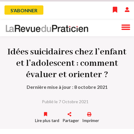
Skip
Menu
S'ABONNER
to
main
du
navigation
compte
Idées suicidaires chez l’enfant
de
et l’adolescent : comment
l'utilisateur
évaluer et orienter ?
Dernière mise à jour : 8 octobre 2021
Publié le 7 Octobre 2021
Lire plus tard
Partager
Imprimer